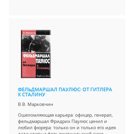
ФЕЛЬДМАРШАЛ ПАУЛЮС: ОТ ГИТЛЕРА
К СТАЛИНУ
В.В. Марковчин
Ошеломляющая карьера: офицер, генерал,
фельдмаршал.Фридрих Паулюс ценил и
любил фюрера: только он и только его идея
дали славу и фельдмаршальский жезл.