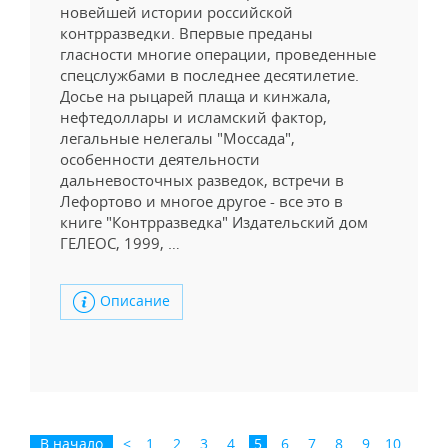
новейшей истории российской
контрразведки. Впервые преданы
гласности многие операции, проведенные
спецслужбами в последнее десятилетие.
Досье на рыцарей плаща и кинжала,
нефтедоллары и исламский фактор,
легальные нелегалы "Моссада",
особенности деятельности
дальневосточных разведок, встречи в
Лефортово и многое другое - все это в
книге "Контрразведка" Издательский дом
ГЕЛЕОС, 1999, …
Описание
В начало
<
1
2
3
4
5
6
7
8
9
10