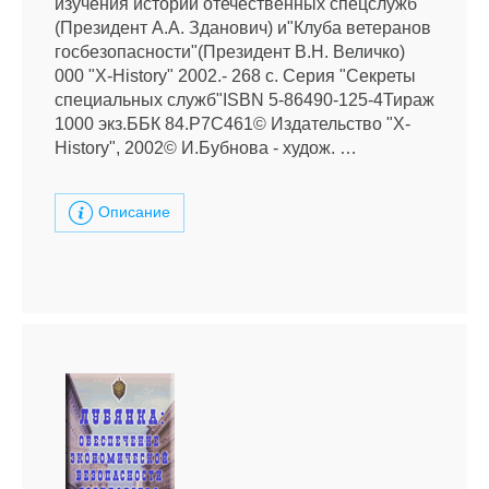
изучения истории отечественных спецслужб"
(Президент А.А. Зданович) и"Клуба ветеранов
госбезопасности"(Президент В.Н. Величко)
000 "X-History" 2002.- 268 с. Серия "Секреты
специальных служб"ISBN 5-86490-125-4Тираж
1000 экз.ББК 84.Р7С461© Издательство "X-
History", 2002© И.Бубнова - худож. …
Описание