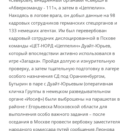
«Северов»), внедренный органами «Смерш» в
«Абверкоманду - 111», а затем в «Цеппелин».
Находясь в логове врага, он добыл данные на 98
кадровых сотрудников германских спецорганов и
133 немецких агентах. Им был перевербован
кадровый сотрудник дислоцированной в Пскове
команды «ЦЕТ-НОРД «Цеппелин» Дуайт-Юрьев,
который впоследствии активно использовался в
игре «Загадка». Пройдя долгую и изнурительную
проверку, а затем тщательную подготовку в лагере
особого назначения СД под Ораниенбургом,
Бутырин в паре с Дуайт-Юрьевым (оперативная
кличка Группы в немецком разведывательном
органе «Иосиф») были выброшены на парашютах в
районе г.Егорьевска Московской области для
выполнения особо важного задания – после
оседания в Москве провести вербовку заместителя
народного комиссара путей сообщения Леонова