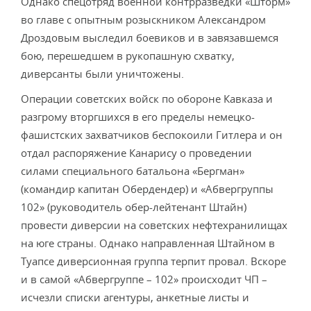
Однако спецотряд военной контрразведки «Шторм»
во главе с опытным розыскником Александром
Дроздовым выследил боевиков и в завязавшемся
бою, перешедшем в рукопашную схватку,
диверсанты были уничтожены.
Операции советских войск по обороне Кавказа и
разгрому вторгшихся в его пределы немецко-
фашистских захватчиков беспокоили Гитлера и он
отдал распоряжение Канарису о проведении
силами специального батальона «Бергман»
(командир капитан Обердендер) и «Абвергруппы
102» (руководитель обер-лейтенант Штайн)
провести диверсии на советских нефтехранилищах
на юге страны. Однако направленная Штайном в
Туапсе диверсионная группа терпит провал. Вскоре
и в самой «Абвергруппе – 102» происходит ЧП –
исчезли списки агентуры, анкетные листы и