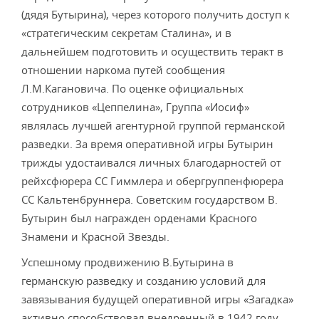
(дядя Бутырина), через которого получить доступ к
«стратегическим секретам Сталина», и в
дальнейшем подготовить и осуществить теракт в
отношении наркома путей сообщения
Л.М.Кагановича. По оценке официальных
сотрудников «Цеппелина», Группа «Иосиф»
являлась лучшей агентурной группой германской
разведки. За время оперативной игры Бутырин
трижды удостаивался личных благодарностей от
рейхсфюрера СС Гиммлера и обергруппенфюрера
СС Кальтенбруннера. Советским государством В.
Бутырин был награжден орденами Красного
Знамени и Красной Звезды.
Успешному продвижению В.Бутырина в
германскую разведку и созданию условий для
завязывания будущей оперативной игры «Загадка»
активно способствовал внедренный в 1942 году