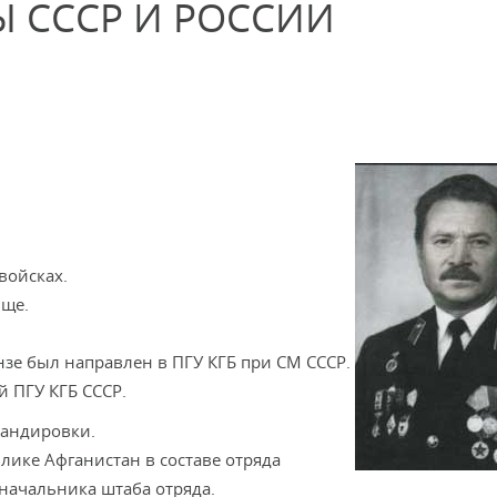
Ы СССР И РОССИИ
войсках.
ище.
нзе был направлен в ПГУ КГБ при СМ СССР.
 ПГУ КГБ СССР.
мандировки.
лике Афганистан в составе отряда
начальника штаба отряда.