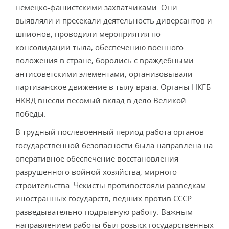
немецко-фашистскими захватчиками. Они
выявляли и пресекали деятельность диверсантов и
шпионов, проводили мероп­риятия по
консолидации тыла, обеспечению военного
положения в стране, боролись с враждебными
антисовет­скими элементами, организовывали
партизанское движе­ние в тылу врага. Органы НКГБ-
НКВД внесли весомый вклад в дело Великой
победы.
В трудный послевоенный период работа органов
го­сударственной безопасности была направлена на
опе­ративное обеспечение восстановления
разрушенного войной хозяйства, мирного
строительства. Чекисты про­тивостояли разведкам
иностранных государств, ведших против СССР
разведывательно-подрывную работу. Важ­ным
направлением работы был розыск государственных