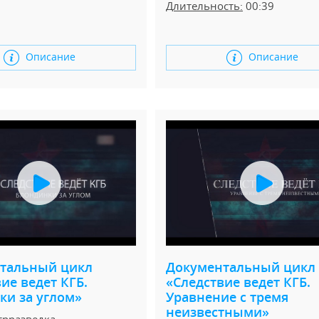
Длительность:
00:39
Описание
Описание
тальный цикл
Документальный цикл
ие ведет КГБ.
«Следствие ведет КГБ.
ки за углом»
Уравнение с тремя
неизвестными»