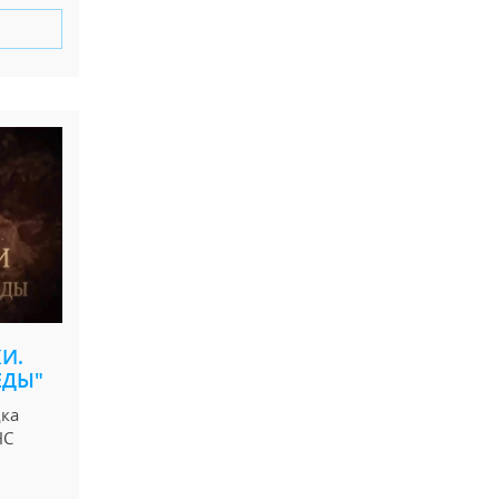
И.
ЕДЫ"
дка
НС