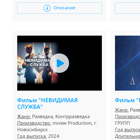
Описание
Фильм "НЕВИДИМАЯ
Фильм 
СЛУЖБА"
Жанр:
Разв
Жанр:
Разведка, Контрразведка
Производс
Производство:
inview Production, г.
ГРУПП
Новосибирск
Год выпуск
Год выпуска:
2024
Длительно