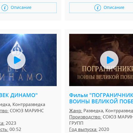
Описание
Описание
"ВЕК ДИНАМО"
Фильм "ПОГРАНИЧНИК
ВОИНЫ ВЕЛИКОЙ ПОБ
едка, Контрразведка
тво:
СОЮЗ МАРИНС
Жанр:
Разведка, Контрразве
Производство:
СОЮЗ МАРИ
а:
2023
ГРУПП
сть:
00:52
Год выпуска:
2020