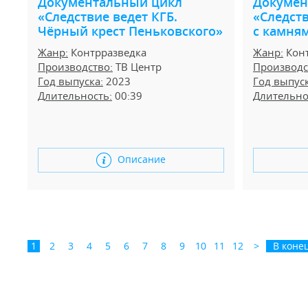
Документальный цикл
Докумен
«Следствие ведет КГБ.
«Следств
Чёрный крест Пеньковского»
с камня
Жанр:
Контрразведка
Жанр:
Конт
Производство:
ТВ Центр
Производс
Год выпуска:
2023
Год выпуск
Длительность:
00:39
Длительно
Описание
1
2
3
4
5
6
7
8
9
10
11
12
>
В коне