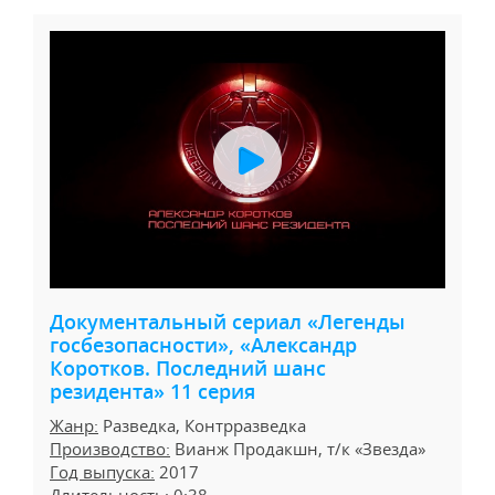
Документальный сериал «Легенды
госбезопасности», «Александр
Коротков. Последний шанс
резидента» 11 серия
Жанр:
Разведка, Контрразведка
Производство:
Вианж Продакшн, т/к «Звезда»
Год выпуска:
2017
Длительность:
0:38