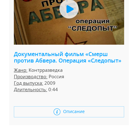
Документальный фильм «Смерш
против Абвера. Операция «Следопыт»
Жанр:
Контрразведка
Производство:
Россия
Год выпуска:
2009
Длительность:
0:44
Описание