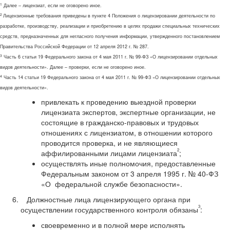
1
Далее – лицензиат, если не оговорено иное.
2
Лицензионные требования приведены в пункте 4 Положения о лицензировании деятельности по
разработке, производству, реализации и приобретению в целях продажи специальных технических
средств, предназначенных для негласного получения информации, утвержденного постановлением
Правительства Российской Федерации от 12 апреля 2012 г. № 287.
3
Часть 6 статьи 19 Федерального закона от 4 мая 2011 г. № 99-ФЗ «О лицензировании отдельных
видов деятельности». Далее – проверки, если не оговорено иное.
4
Часть 14 статьи 19 Федерального закона от 4 мая 2011 г. № 99-ФЗ «О лицензировании отдельных
видов деятельности».
привлекать к проведению выездной проверки
лицензиата экспертов, экспертные организации, не
состоящие в гражданско-правовых и трудовых
отношениях с лицензиатом, в отношении которого
проводится проверка, и не являющиеся
2
аффилированными лицами лицензиата
;
осуществлять иные полномочия, предоставленные
Федеральным законом от 3 апреля 1995 г. № 40-ФЗ
«О федеральной службе безопасности».
Должностные лица лицензирующего органа при
3
осуществлении государственного контроля обязаны
:
своевременно и в полной мере исполнять