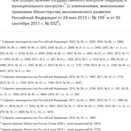
6
муниципального контроля»
(с изменениями, внесенными
приказами Министерства экономического развития
7
Российской Федерации от 24 мая 2010 г. № 199
и от 30
8
сентября 2011 г. № 532
).
1
Собрание законодательства Российской Федерации, 2003, № 33, ст. 3254; 2004, № 28, ст. 2883;
2005, № 36, ст. 3665; № 49, ст. 5200; 2006, № 25, ст. 2699; № 31 (ч. I), ст. 3463; 2007, № 1 (ч. I), ст.
205; № 49, ст. 6133; № 53, ст. 6554; 2008, № 36, ст. 4087; № 43, ст. 4921; № 47, ст. 5431; 2010, № 17,
ст. 2054; № 20, ст. 2435; 2011, № 2, ст. 267; № 9 ст. 1222; 2012, № 7, ст. 818; № 8, ст. 993; № 32, ст.
4486; 2013, № 12, ст. 1245; № 26, ст. 3314; № 52 (ч. II), ст. 7137, 7139; 2014, № 10, ст. 1020; № 44, ст.
6041; 2015, № 4, ст. 641.
2
Собрание законодательства Российской Федерации, 2010, № 15, ст. 1807; 2011, № 13, ст. 1773;
2012, № 13, ст. 1533; 2014, № 10, ст. 1036; 2015, № 45, ст. 6247.
3
Собрание законодательства Российской Федерации, 2010, № 28, ст. 3706; 2012, № 2, ст. 301; № 53
(ч. II), ст. 7958; 2015, № 49, ст. 6964; 2016, № 1 (ч. II), ст. 234.
4
Собрание законодательства Российской Федерации, 2011, № 48, ст. 6931; 2012, № 17, ст. 1965; №
36, ст. 4916; № 37, ст. 5002; № 39, ст. 5267; 2013, № 24, ст. 3014; № 44, ст. 5764; 2015, № 1 (ч. II), ст.
279; № 19, ст. 2820; № 41 (ч. III), ст. 5670.
5
Собрание законодательства Российской Федерации, 2012, № 16, ст. 1885.
6
Зарегистрирован Минюстом России 13 мая 2009 г., регистрационный № 13915.
7
Зарегистрирован Минюстом России 6 июля 2010 г., регистрационный № 17702.