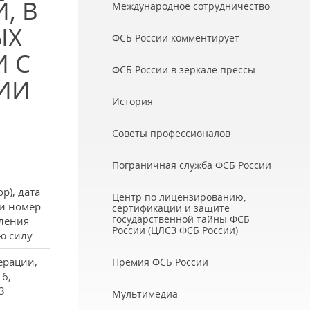
, В
Международное сотрудничество
ЫХ
ФСБ России комментирует
 С
ФСБ России в зеркале прессы
ИИ
История
Советы профессионалов
Пограничная служба ФСБ России
р), дата
Центр по лицензированию,
 и номер
сертификации и защите
государственной тайны ФСБ
пления
России (ЦЛСЗ ФСБ России)
ю силу
ерации,
Премия ФСБ России
16,
3
Мультимедиа