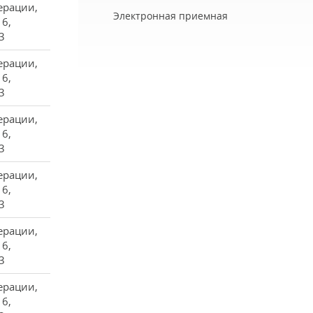
ерации,
Электронная приемная
16,
3
ерации,
16,
3
ерации,
16,
3
ерации,
16,
3
ерации,
16,
3
ерации,
16,