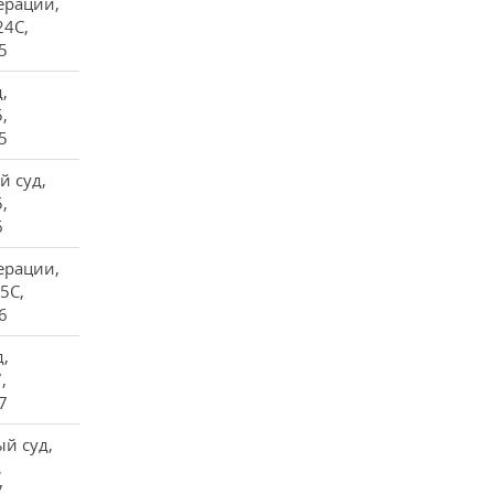
ерации,
24С,
5
,
,
5
 суд,
,
6
ерации,
5С,
6
,
,
7
й суд,
,
7