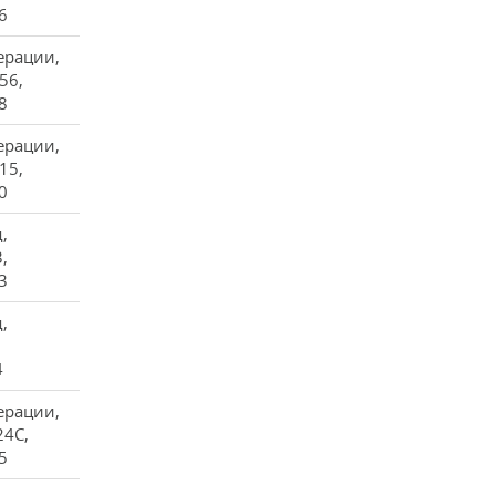
6
ерации,
56,
8
ерации,
15,
0
,
,
3
,
4
ерации,
24С,
5