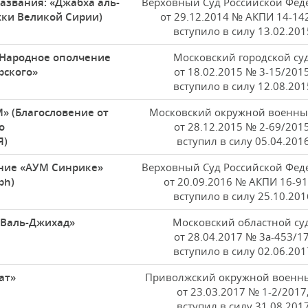
названия: «Джабха аль-
Верховный Суд Российской Фед
жки Великой Сирии)
от 29.12.2014 № АКПИ 14-14
вступило в силу 13.02.201
«Народное ополчение
Московский городской суд
рского»
от 18.02.2015 № 3-15/2015
вступило в силу 12.08.201
M» (Благословение от
Московский окружной военный
о
от 28.12.2015 № 2-69/2015
Я)
вступил в силу 05.04.201
ние «АУМ Синрике»
Верховный Суд Российской Фед
ph)
от 20.09.2016 № АКПИ 16-91
вступило в силу 25.10.201
 Валь-Джихад»
Московский областной суд
от 28.04.2017 № 3а-453/17
вступило в силу 02.06.201
ат»
Приволжский окружной военны
от 23.03.2017 № 1-2/2017
вступил в силу 31.08.201