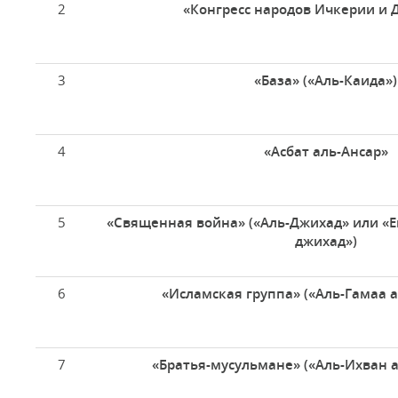
2
«Конгресс народов Ичкерии и 
3
«База» («Аль-Каида»)
4
«Асбат аль-Ансар»
5
«Священная война» («Аль-Джихад» или «
джихад»)
6
«Исламская группа» («Аль-Гамаа 
7
«Братья-мусульмане» («Аль-Ихван 