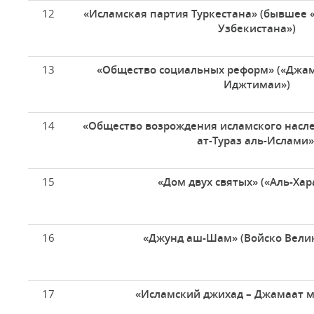
12
«Исламская партия Туркестана» (бывшее
Узбекистана»)
13
«Общество социальных реформ» («Джам
Иджтимаи»)
14
«Общество возрождения исламского насл
ат-Тураз аль-Ислами»
15
«Дом двух святых» («Аль-Ха
16
«Джунд аш-Шам» (Войско Вели
17
«Исламский джихад – Джамаат 