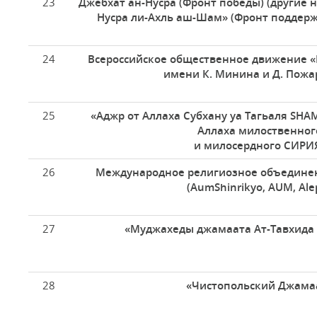
23
Джебхат ан-Нусра (Фронт победы) (другие 
Нусра ли-Ахль аш-Шам» (Фронт поддер
24
Всероссийское общественное движение 
имени К. Минина и Д. Пожа
25
«Аджр от Аллаха Субхану уа Тагьаля SHA
Аллаха милоственног
и милосердного СИРИ
26
Международное религиозное объедине
(AumShinrikyo, AUM, Ale
27
«Муджахеды джамаата Ат-Тавхида
28
«Чистопольский Джама