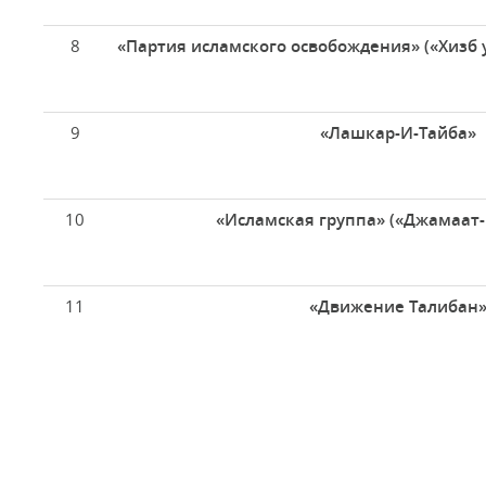
8
«Партия исламского освобождения» («Хизб 
9
«Лашкар-И-Тайба»
10
«Исламская группа» («Джамаат
11
«Движение Талибан