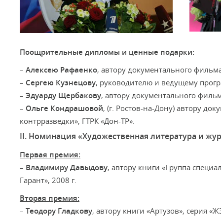
Поощрительные дипломы и ценные подарки:
–
Алексею Рафаенко
, автору документального фильма
–
Сергею Кузнецову
, руководителю и ведущему прогр
–
Эдуарду Щербакову
, автору документального фильма
–
Ольге Кондрашовой
, (г. Ростов-на-Дону) автору д
контрразведки», ГТРК «Дон-ТР».
II. Номинация «Художественная литература и жу
Первая премия:
–
Владимиру Давыдову
, автору книги «Группа специ
Гарант», 2008 г.
Вторая премия:
–
Теодору Гладкову
, автору книги «Артузов», серия «Ж