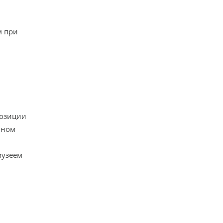
м при
позиции
ьном
музеем