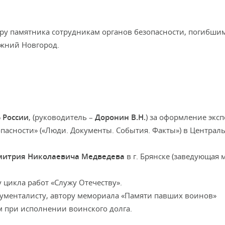
тору памятника сотрудникам органов безопасности, погибши
ижний Новгород.
 России
, (руководитель –
Доронин В.Н.
) за оформление экс
опасности» («Люди. Документы. События. Факты») в Централ
митрия Николаевича Медведева
в г. Брянске (заведующая 
у цикла работ «Служу Отечеству».
онументалисту, автору мемориала «Памяти павших воинов»
 при исполнении воинского долга.