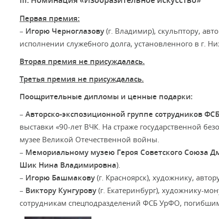
Первая премия:
–
Игорю Черноглазову
(г. Владимир), скульптору, ав
исполнении служебного долга, установленного в г. Н
Вторая премия
не присуждалась.
Третья премия не присуждалась.
Поощрительные дипломы и ценные подарки:
–
Авторско-экспозиционной группе сотрудников ФСБ
выставки «90-лет ВЧК. На страже государственной без
музее Великой Отечественной войны.
–
Мемориальному музею Героя Советского Союза Д
Шик Нина Владимировна
).
–
Игорю Башмакову
(г. Красноярск), художнику, автор
–
Виктору Кунгурову
(г. Екатеринбург), художнику-м
сотрудникам спецподразделений ФСБ УрФО, погибшим