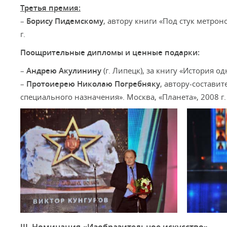
Третья премия:
–
Борису Пидемскому
, автору книги «Под стук метрон
г.
Поощрительные дипломы и ценные подарки:
–
Андрею Акулинину
(г. Липецк), за книгу «История о
–
Протоиерею Николаю Погребняку
, автору-состави
специального назначения». Москва, «Планета», 2008 г.
III. Номинация «Изобразительное искусство»