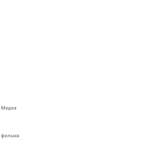
т Медиа
о фильма