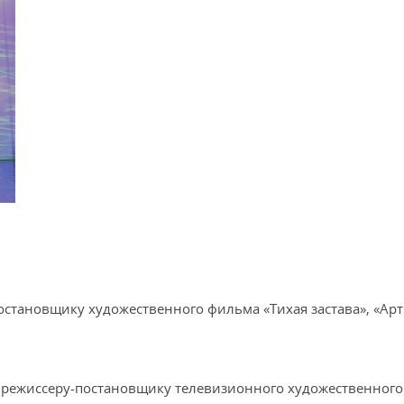
постановщику художественного фильма «Тихая застава», «Ар
и режиссеру-постановщику телевизионного художественног