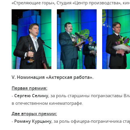
«Стреляющие горы», Студия «Центр производства», ки
V. Номинация «Актерская работа».
Первая премия:
-
Сергею Селину
, за роль старшины погранзаставы В
в отечественном кинематографе.
Две вторых премии:
-
Роману Курцыну
, за роль офицера-пограничника ст