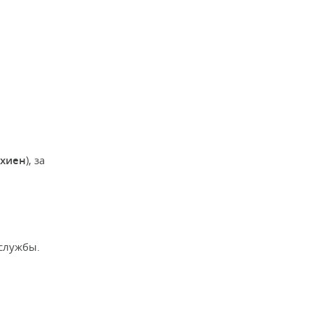
Яхиен
), за
 службы.