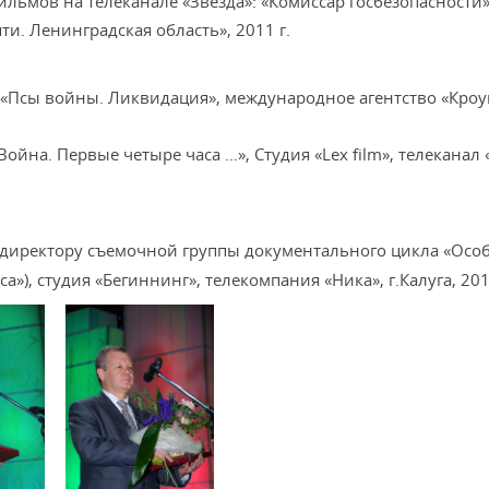
льмов на телеканале «Звезда»: «Комиссар госбезопасности» 
ти. Ленинградская область», 2011 г.
 «Псы войны. Ликвидация», международное агентство «Кроу
ойна. Первые четыре часа …», Студия «Lex film», телеканал 
и директору съемочной группы документального цикла «Осо
»), студия «Бегиннинг», телекомпания «Ника», г.Калуга, 201