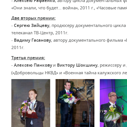
-
Алексею Рафаенко
, автору цикла документальных фи
«Они знали, что будет… война», 2011 г., «Часовые памя
Две вторых премии:
-
Сергею
Зайцеву
, продюсеру документального цикла
телеканал ТВ-Центр, 2011г.
-
Вадиму Гасанову
, автору документального фильма «В
2011г.
Третья премия:
-
Алексею
Панкову
и
Виктору Шокшину
, режиссеру 
(«Добровольцы НКВД» и «Военная тайна калужского леса