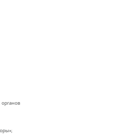
 органов
оры»;