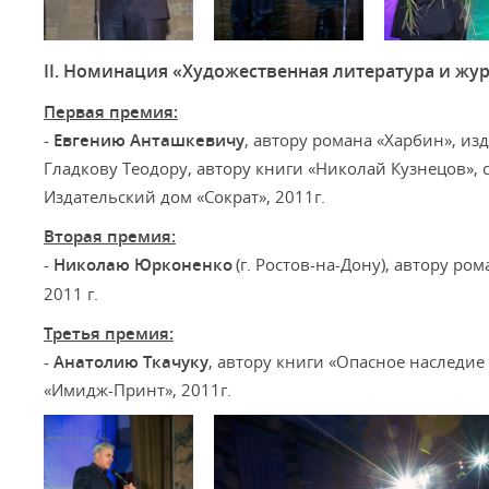
II. Номинация «Художественная литература и жу
Первая премия:
-
Евгению
Анташкевичу
, автору романа «Харбин», изд
Гладкову Теодору, автору книги «Николай Кузнецов», 
Издательский дом «Сократ», 2011г.
Вторая премия:
-
Николаю
Юрконенко
(г. Ростов-на-Дону), автору ро
2011 г.
Третья премия:
-
Анатолию Ткачуку
, автору книги «Опасное наследие
«Имидж-Принт», 2011г.