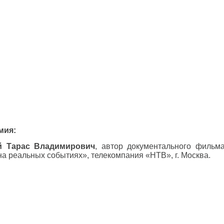
мия:
й Тарас Владимирович
, автор документального филь
а реальных событиях», телекомпания «НТВ», г. Москва.