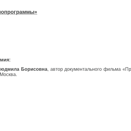
диопрограммы»
мия:
Людмила Борисовна
, автор документального фильма «П
 Москва.