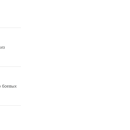
 из
ю боевых