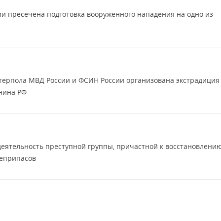
и пресечена подготовка вооруженного нападения на одно из
нтерпола МВД России и ФСИН России организована экстрадиция
нина РФ
деятельность преступной группы, причастной к восстановлени
оеприпасов