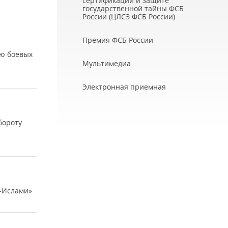
сертификации и защите
государственной тайны ФСБ
России (ЦЛСЗ ФСБ России)
Премия ФСБ России
ию боевых
Мультимедиа
Электронная приемная
бороту
ь-Ислами»