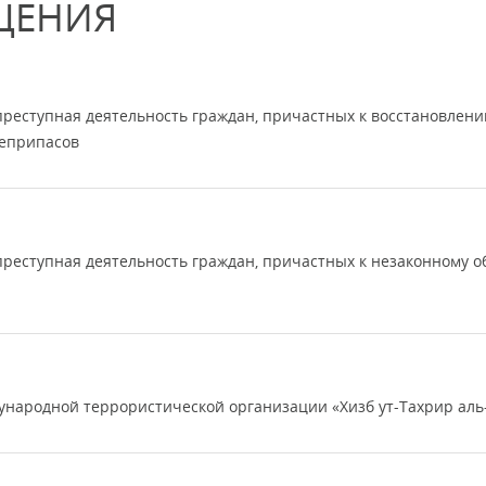
ЩЕНИЯ
преступная деятельность граждан, причастных к восстановлен
оеприпасов
реступная деятельность граждан, причастных к незаконному о
ународной террористической организации «Хизб ут-Тахрир ал