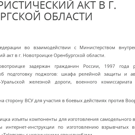
ИСТИЧЕСКИЙ АКТ В Г.
РГСКОЙ ОБЛАСТИ
Федерации во взаимодействии с Министерством внутре
 акт в г. Новотроицке Оренбургской области.
овотроицке задержан гражданин России, 1997 года р
жб подготовку поджогов: шкафа релейной защиты и ав
Уральской железной дороги, военного комиссариата 
а сторону ВСУ для участия в боевых действиях против Во
оицка изъяты компоненты для изготовления самодельного 
ны интернет-инструкции по изготовлению взрывчатых 
 «Telegram» с украинскими спецслужбами.