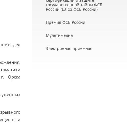
сертификации и защите
государственной тайны ФСБ
России (ЦЛСЗ ФСБ России)
Премия ФСБ России
Мультимедиа
нних дел
Электронная приемная
ождения,
томатики
г. Орска
оруженных
взрывного
веществ и