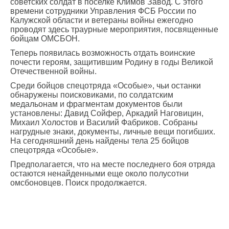
советских солдат в поселке Климов Завод. С этого
времени сотрудники Управления ФСБ России по
Калужской области и ветераны войны ежегодно
проводят здесь траурные мероприятия, посвященные
бойцам ОМСБОН.
Теперь появилась возможность отдать воинские
почести героям, защитившим Родину в годы Великой
Отечественной войны.
Среди бойцов спецотряда «Особые», чьи останки
обнаружены поисковиками, по солдатским
медальонам и фрагментам документов были
установлены: Давид Сойфер, Аркадий Наговицин,
Михаил Холостов и Василий Фабриков. Собраны
нагрудные знаки, документы, личные вещи погибших.
На сегодняшний день найдены тела 25 бойцов
спецотряда «Особые».
Предполагается, что на месте последнего боя отряда
остаются ненайденными еще около полусотни
омсбоновцев. Поиск продолжается.