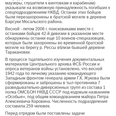
маузеры, глушители к винтовкам и карабинам)
указывали на возможную принадлежность погибших к
спецподразделениям НКВД. Останки этих бойцов
были перезахоронены в братской могиле в деревне
Барсуки Мосальского района.
Весной - летом 2006 г. поисковиками вместе с
останками бойцов 42-й дивизии в указанном месте
обнаружены останки еще 10 воинов-спецназовцев,
которые были захоронены во временной братской
могиле на берегу р. Рессы вблизи бывшей деревни
Таракановки.
В процессе тщательного изучения документальных
материалов Центрального архива ФСБ России и
опроса ветеранов войны установлено, что весной
1942 года по личному указанию командующего
Западным фронтом генерала армии Г.К. Жукова были
сформированы и заброшены в тыл противника 7
разведывательно-диверсионных групп из состава 1
полка ОМСБОН НКВД СССР под кодовым названием
«Особые», под общим командованием майора Петра
Алексеевича Коровина. Численность подразделения
составила 259 человек.
Перед отрядом были поставлены задачи