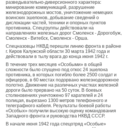
разведывательно-диверсионного характера:
минирование коммуникаций, разрушение
железнодорожных мостов, уничтожение немецких
воинских эшелонов, добывание сведений о
дислокации частей, техники и опорных пунктов
противника. Спецгруппы действовали на
направлениях железных дорог Смоленск - Дорогобуж,
Смоленск - Витебск, Смоленск - Орша.
Спецназовцы НКВД перешли линию фронта в районе
г. Киров Калужской области 30 марта 1942 года и
действовали в тылу врага до конца июня 1942 г.
В течение трех месяцев «Особыми» в общей
сложности было спущено под откос 24 эшелона
противника, в которых погибло более 2500 солдат и
офицеров, в 60 местах подорвано железнодорожное
полотно. Движение на различных участках железной
дороги было прервано на 50 суток. В боевых
столкновениях уничтожено 97 карателей и 24
полицая, вырезано 1300 метров телефонного и
телеграфного кабеля. Результаты боевой работы
«Особых» получили высокую оценку командования
Западного фронта и руководства НКВД СССР.
В начале июня 1942 года спецотряд «Особые»