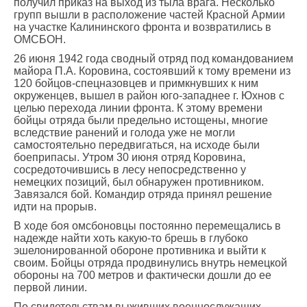
получил приказ на выход из тыла врага. Несколько
групп вышли в расположение частей Красной Армии
на участке Калининского фронта и возвратились в
ОМСБОН.
26 июня 1942 года сводный отряд под командованием
майора П.А. Коровина, состоявший к тому времени из
120 бойцов-спецназовцев и примкнувших к ним
окруженцев, вышел в район юго-западнее г. Юхнов с
целью перехода линии фронта. К этому времени
бойцы отряда были предельно истощены, многие
вследствие ранений и голода уже не могли
самостоятельно передвигаться, на исходе были
боеприпасы. Утром 30 июня отряд Коровина,
сосредоточившись в лесу непосредственно у
немецких позиций, был обнаружен противником.
Завязался бой. Командир отряда принял решение
идти на прорыв.
В ходе боя омсбоновцы постоянно перемещались в
надежде найти хоть какую-то брешь в глубоко
эшелонированной обороне противника и выйти к
своим. Бойцы отряда продвинулись внутрь немецкой
обороны на 700 метров и фактически дошли до ее
первой линии.
По свидетельствам выживших военнослужащих