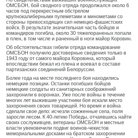
ОМСБОН, бой сводного отряда продолжался около 6
часов под перекрестным обстрелом
крупнокалиберными пулеметами и минометами со
стороны превосходящих сил немецко-фашистских
войск. В результате значительная часть бойцов и
командиров погибла, около 30 тяжелораненых попали
в плен, в том числе и раненный в ноги майор Коровин.
Об обстоятельствах гибели отряда командование
ОМСБОН получило достоверные сведения только в
1943 году от самого майора Коровина, который
впоследствии бежал из плена и воевал в составе
партизанских соединений Белоруссии.
Более года на месте последнего боя находились
немецкие позиции. Останки погибших бойцов
немецкие солдаты из санитарных соображений
захоронили в воронках. Уже после войны в течение
многих лет выжившие участники боя искали место
захоронения своих товарищей. Но время и война
сделали свое дело: исчезли сожженные села, поля
заросли лесом. К 40-летию Победы, отчаявшись найти
своих сослуживцев, ветераны ОМСБОН и местные
власти увековечили подвиг воинов-чекистов
мемориальными досками на братском захоронении