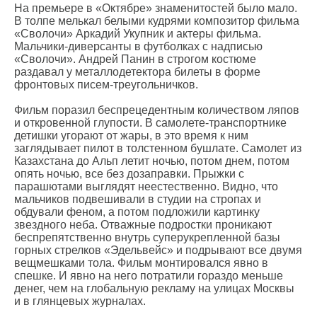
На премьере в «Октябре» знаменитостей было мало.
В толпе мелькал белыми кудрями композитор фильма
«Сволочи» Аркадий Укупник и актеры фильма.
Мальчики-диверсанты в футболках с надписью
«Сволочи». Андрей Панин в строгом костюме
раздавал у металлодетектора билеты в форме
фронтовых писем-треугольничков.
Фильм поразил беспрецедентным количеством ляпов
и откровенной глупости. В самолете-транспортнике
детишки угорают от жары, в это время к ним
заглядывает пилот в толстенном бушлате. Самолет из
Казахстана до Альп летит ночью, потом днем, потом
опять ночью, все без дозаправки. Прыжки с
парашютами выглядят неестественно. Видно, что
мальчиков подвешивали в студии на стропах и
обдували феном, а потом подложили картинку
звездного неба. Отважные подростки проникают
беспрепятственно внутрь суперукрепленной базы
горных стрелков «Эдельвейс» и подрывают все двумя
вещмешками тола. Фильм монтировался явно в
спешке. И явно на него потратили гораздо меньше
денег, чем на глобальную рекламу на улицах Москвы
и в глянцевых журналах.