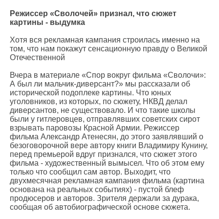
Режиссер «Сволочей» признал, что сюжет
картины - выдумка
Хотя вся рекламная кампания строилась именно на
том, что нам покажут сенсационную правду о Великой
Отечественной
Вчера в материале «Спор вокруг фильма «Сволочи»:
А был ли мальчик-диверсант?» мы рассказали об
исторической подоплеке картины. Что юных
уголовников, из которых, по сюжету, НКВД делал
диверсантов, не существовало. И что такие школы
были у гитлеровцев, отправлявших советских сирот
взрывать паровозы Красной Армии. Режиссер
фильма Александр Атенесян, до этого заявлявший о
безоговорочной вере автору книги Владимиру Кунину,
перед премьерой вдруг признался, что сюжет этого
фильма - художественный вымысел. Что об этом ему
только что сообщил сам автор. Выходит, что
двухмесячная рекламная кампания фильма (картина
основана на реальных событиях) - пустой блеф
продюсеров и авторов. Зрителя держали за дурака,
сообщая об автобиографической основе сюжета.