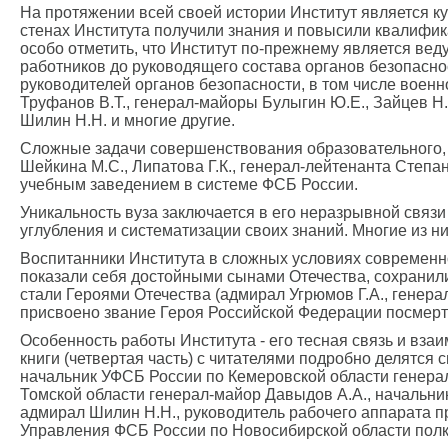
На протяжении всей своей истории Институт является к
стенах Института получили знания и повысили квалифик
особо отметить, что Институт по-прежнему является ве
работников до руководящего состава органов безопасно
руководителей органов безопасности, в том числе военно
Труфанов В.Т., генерал-майоры Булыгин Ю.Е., Зайцев Н.В
Шилин Н.Н. и многие другие.
Сложные задачи совершенствования образовательного, 
Шейкина М.С., Липатова Г.К., генерал-лейтенанта Степ
учебным заведением в системе ФСБ России.
Уникальность вуза заключается в его неразрывной связ
углубления и систематизации своих знаний. Многие из н
Воспитанники Института в сложных условиях современн
показали себя достойными сынами Отечества, сохранил
стали Героями Отечества (адмирал Угрюмов Г.А., генерал
присвоено звание Героя Российской Федерации посмертн
Особенность работы Института - его тесная связь и вза
книги (четвертая часть) с читателями подробно делятс
начальник УФСБ России по Кемеровской области генерал
Томской области генерал-майор Давыдов А.А., начальни
адмирал Шилин Н.Н., руководитель рабочего аппарата п
Управления ФСБ России по Новосибирской области полк