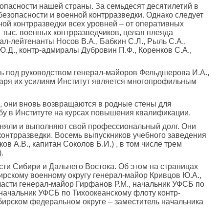
опасности нашей страны. За семьдесят десятилетий в
безопасности и военной контрразведки. Однако следует
ной контрразведки всех уровней – от оперативных
 тыс. военных контрразведчиков, целая плеяда
ал-лейтенанты Носов В.А., Бабкин С.Л., Рыль С.А.,
Ю.Д., контр-адмиралы Дубровин П.Ф., Коренков С.А.,
ь под руководством генерал-майоров Фельдшерова И.А.,
одаря их усилиям Институт является многопрофильным
ы, они вновь возвращаются в родные стены для
ебу в Институте на курсах повышения квалификации.
лняли и выполняют свой профессиональный долг. Они
контрразведки. Восемь выпускников учебного заведения
в А.В., капитан Соколов Б.И.) , в том числе трем
.
сти Сибири и Дальнего Востока. Об этом на страницах
ирскому военному округу генерал-майор Кривцов Ю.А.,
ласти генерал-майор Гирфанов Р.М., начальник УФСБ по
 начальник УФСБ по Тихоокеанскому флоту контр-
бирском федеральном округе – заместитель начальника