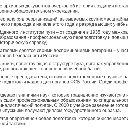
е архивных документов очерков об истории создания и ста
военно-образовательном учреждении.
терпело ряд реорганизаций, вызываемых крупномасштабны
ьного перехода в начале этого года в разряд высших учебн
йденного Институтом пути – от создания в 1935 году межк
бразования - профессиональную переподготовку и повыш
сторическую справку).
читателями делятся своими воспоминаниями ветераны – уча
рганов безопасности России.
книги, повествующая о структуре вуза, органах управлени
е, располагающее совершенной учебной базой.
анные преподаватели, отлично подготовленные научные ра
 подготовки кадров для органов ФСБ России. Среди профе
евают знаниями наук, которые традиционно изучаются в юр
 высшим профессиональным образованием по специальност
алистический полигон. С 2000 г. учебное заведение готов
 выпускники получают диплом государственного образца.
ся оперативно-боевая подготовка, которая обеспечивает 
ной тактики.