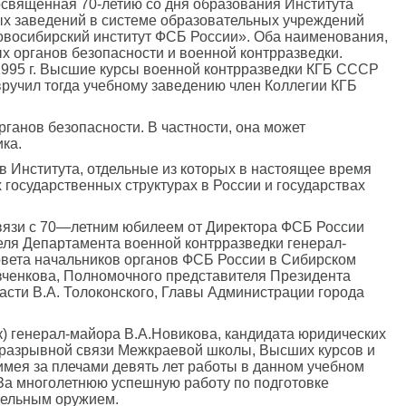
посвященная 70-летию со дня образования Института
ых заведений в системе образовательных учреждений
овосибирский институт ФСБ России». Оба наименования,
х органов безопасности и военной контрразведки.
 1995 г. Высшие курсы военной контрразведки КГБ СССР
вручил тогда учебному заведению член Коллегии КГБ
ганов безопасности. В частности, она может
ка.
в Института, отдельные из которых в настоящее время
государственных структурах в России и государствах
связи с 70—летним юбилеем от Директора ФСБ России
еля Департамента военной контрразведки генерал-
Совета начальников органов ФСБ России в Сибирском
вченкова, Полномочного представителя Президента
сти В.А. Толоконского, Главы Администрации города
к) генерал-майора В.А.Новикова, кандидата юридических
 неразрывной связи Межкраевой школы, Высших курсов и
 имея за плечами девять лет работы в данном учебном
 За многолетнюю успешную работу по подготовке
трельным оружием.