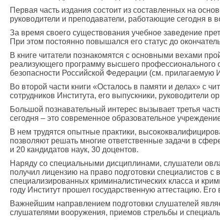
Первая часть издания состоит из составленных на основ
руководители и преподаватели, работающие сегодня в 
За время своего существования учебное заведение пре
При этом постоянно повышался его статус до окончател
В книге читатели познакомятся с основными вехами про
реализующего программу высшего профессионального о
безопасности Российской Федерации (см. прилагаемую И
Во второй части книги «Осталось в памяти и делах» с 
сотрудников Института, его выпускники, руководители о
Большой познавательный интерес вызывает третья часть 
сегодня – это современное образовательное учреждени
В нем трудятся опытные практики, высококвалифициров
позволяют решать многие ответственные задачи в сфере
и 20 кандидатов наук, 30 доцентов.
Наряду со специальными дисциплинами, слушатели овлад
получил лицензию на право подготовки специалистов с
специализированных криминалистических класса и кримин
году Институт прошел государственную аттестацию. Его
Важнейшим направлением подготовки слушателей являет
слушателями вооружения, приемов стрельбы и специаль