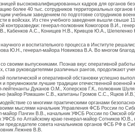
узницей высококвалифицированных кадров для органов без
ацию более 40 тыс. сотрудников территориальных органов 
дущим учебным заведением по подготовке сотрудников воен
сти в войсках. Из стен учебного заведения вышли свыше 11
й контрразведки: генерал-полковник Комогоров В.И., генер
., Кабенков А.С., Конищев Н.В., Кривцов Ю.А., Шепеленко 
научного и воспитательного процесса в Институте решалис
анова Ю.Н., генерал-майора Новикова В.А. Во многом благ
и со своими выпускниками. Познав вкус оперативной работ
их, став руководителями различных рангов, продолжают уч
ой политической и оперативной обстановки успешно выпо
и и преумножили лучшие традиции отечественной военной 
-лейтенанты Дуканов О.М., Хоперсков Г.К., полковник Шуляко
о (майор Ромашин С.В., капитаны Громов С.С., Яцков И.В.)
имодействие со многими практическими органами безопасно
я своими мыслями начальник Управления ФСБ России по Сиб
-майор Пачгин В.В., начальник УФСБ России по Омской об
к УФСБ по Алтайскому краю генерал-майор Сотников Ю.В.,
ри председателе совета начальников органов ФСБ РФ в Си
овник Лежнев В.В.