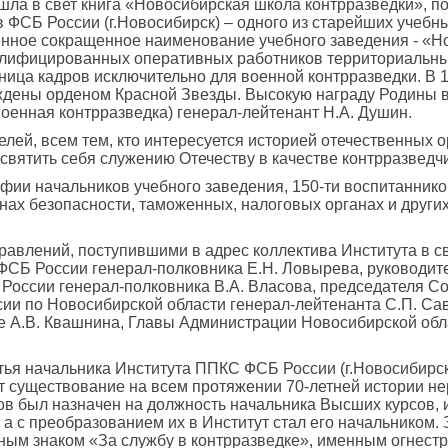
вышла в свет книга «Новосибирская школа контрразведки», 
 ФСБ России (г.Новосибирск) – одного из старейших учебн
менное сокращенное наименование учебного заведения - «Н
квалифицированных оперативных работников территориальны
узница кадров исключительно для военной контрразведки. В
граждены орденом Красной Звезды. Высокую награду Родины 
оенная контрразведка) генерал-лейтенант Н.А. Душин.
ей, всем тем, кто интересуется историей отечественных ор
святить себя служению Отечеству в качестве контрразведчи
ии начальников учебного заведения, 150-ти воспитаннико
ах безопасности, таможенных, налоговых органах и других 
дравлений, поступившими в адрес коллектива Института в 
ФСБ России генерал-полковника Е.Н. Ловырева, руководит
 России генерал-полковника В.А. Власова, председателя 
ии по Новосибирской области генерал-лейтенанта С.П. Са
 А.В. Квашнина, Главы Администрации Новосибирской обла
тья начальника Института ППКС ФСБ России (г.Новосибирс
чает существование на всем протяжении 70-летней истории
иков был назначен на должность начальника Высших курсов,
 а с преобразованием их в Институт стал его начальником.
дным знаком «За службу в контрразведке», именным огнес