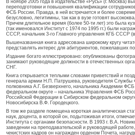
В ноябре 2005 года в издательстве «Русь» (г. Москва) 
переподготовки и повышения квалификации сотрудников
ФСБ России. Правда, в ней встречается и более совре
безусловно, легитимны, так как в вузе готовят высоко
Причем длительное время (более 50-ти лет) это была к
(так именовался Институт с 1974 по 1995 гг.) были на
СССР, начальник 3-го Главного управления КГБ СССР (в
Вышеназванная книга адресована широкому кругу читател
представлять интерес для абитуриентов, пожелавших по
Издание богато иллюстрировано: опубликованы фотограф
занимают руководящие должности в отечественных орган
СНГ.
Книга открывается теплыми словами приветствий и поз
генерала армии Н.П. Патрушева, руководителя Службы 
полковника А.Г. Безверхнего, начальника Академии ФСБ
федеральном округе – начальника Управления ФСБ Росс
Российской Федерации в Сибирском федеральном округе
Новосибирска В.Ф. Городецкого.
В том же разделе помещена короткая аналитическая ста
наук, доцента, в которой он, подытоживая итоги, отме
Института с органами безопасности. В 1993 г. В.А. Нов
заведении на преподавательской и руководящей работе,
чекистских кадров он награжден орденом Почета, нагру