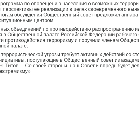
 программа по оповещению населения о возможных террори
перспективы ее реализации в целях своевременного выявл
тогам обсуждения Общественный совет предложил аппарат
ситуационным центром.
нных объединений по противодействию распространению и
я в Общественной палате Российской Федерации рабочего 
и противодействия терроризму и поручили членам Обществен
ной палате.
е террористической угрозы требует активных действий со ст
ициативы, поступающие в Общественный совет из академич
 Титов. – Со своей стороны, наш Совет и впредь будет де
экстремизму».