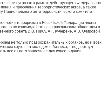
стических угрозах в рамках действующего Федерального
ения и пресечения террористических актов, а также
у Национального антитеррористического комитета
деологии терроризма в Российской Федерации члены
органа по взаимодействию с гражданским обществом в
ного совета В.В. Грибу, А.Г. Кучерене, А.В. Очировой
ороны не только правоохранительных органов, но и всех
еских кругов, от молодежи, бизнеса, – подчеркнул
лать все от него зависящее для консолидации