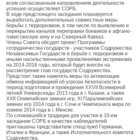
всем согласованным направлениям деятельности
успешно осуществляет СОРБ.
В ходе предстоящего заседания планируется
выработать дополнительные совместные меры
борьбы с терроризмом, в том числе по выявлению и
перекрытию каналов переправки боевиков в афгано-
пакистанскую зону и на Северный Кавказ.
Члены Совета обсудят проект Программы
сотрудничества государств - участников Содружества
Независимых Государств в борьбе с терроризмом и
иными насильственными проявлениями экстремизма
на 2014-2016 годы, который будет внесён на
рассмотрение глав государств Содружества.
Предстоит также наметить меры по активизации
обмена информацией об угрозах безопасности в
период подготовки и проведения XXVII Всемирной
летней Универсиады 2013 года в г. Казани, а также
XXII Олимпийских зимних игр, XI Паралимпийских
зимних игр 2014 года в г. Сочи и Чемпионата мира по
хоккею 2014 года в г. Минске.
По сложившейся традиции для участия в 33-ем
заседании СОРБ в качестве наблюдателей
приглашены представители спецслужб Германии,
Италии и Франции, а также Исполнительного комитета
Содружества.