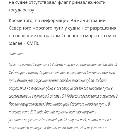
на судне отсутствовал флаг принадлежности
государству.
Кроме того, по информации Администрации
Северного морского пути у судна нет разрешения
на плавание по трассам Северного морского пути
(далее – СМП).
Справочно:
Согласно пункту 1 статьи 5.1 Кодекса торгового мореплавания Российской
Федерации и пункту 2 Правил плавания в акватории Северного морского
пути действует разрешительный порядок плавания судов. Выдача
разрешения на плавания судна в акватории Северного морского пути в
соответствии с пунктом 3 статьи 5.1 Кодекса мореплавания и пунктом 2
Правил осуществляется Администрацией Северного морского пути. В
течение лета 2013 года Гринпис трижды пытался получить
указанное разрешение (последний раз 12 августа т.г.), однако в связи с
отсутствием проверки ледового пояса корпуса судна разрешение на