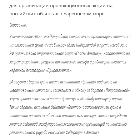
для организации провокационных акций на
российских объектах в Баренцевом море.
Справочно:
В июле-августе 2012 г. международной экологической организацией «Гринпис» с
использованием судна «Arctic Sunrise» (флаг Нидерланды) в Арктической зоне
РФ организована информационная акция «Спасем Арктику», направленная на
запрет разработки ресурсов арктического шельфа в районе расположения
нефтяной платформы «Приразломная».
24 августа с борта судна шесть активистов «Гринпис» поднялись по
швартовочным канатам и закрепились к одному из бортов «Приразломной»,
зафиксировав плакаты «Спасите Арктику» и «Свободу Баренцеву морю».
Таким образом, активные действия «Гринпис» с использованием судна в
отношении российских объектов арктического шельфа, явились очередным
этапом действий международных экологических организаций по нанесению
репутационного ущерба Российской Федерации в Арктике.