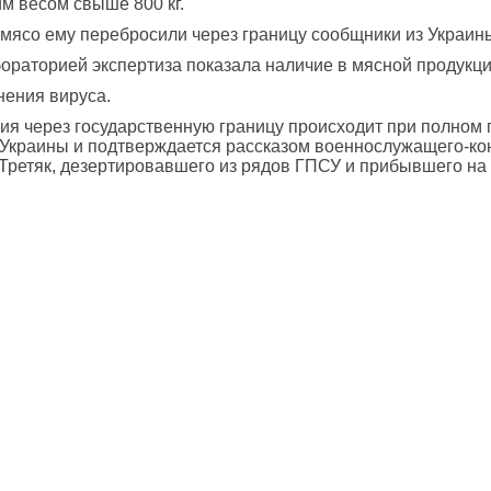
м весом свыше 800 кг.
о мясо ему перебросили через границу сообщники из Украин
раторией экспертиза показала наличие в мясной продукци
ения вируса.
ия через государственную границу происходит при полном
Украины и подтверждается рассказом военнослужащего-кон
Третяк, дезертировавшего из рядов ГПСУ и прибывшего на