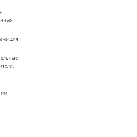
-
анных
ами для
дельные
ители,
 им