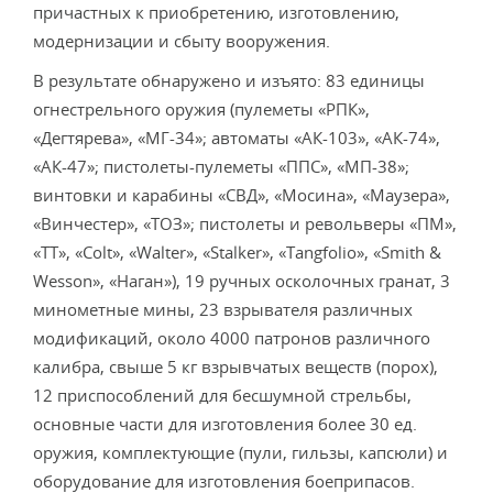
причастных к приобретению, изготовлению,
модернизации и сбыту вооружения.
В результате обнаружено и изъято: 83 единицы
огнестрельного оружия (пулеметы «РПК»,
«Дегтярева», «МГ-34»; автоматы «АК-103», «АК-74»,
«АК-47»; пистолеты-пулеметы «ППС», «МП-38»;
винтовки и карабины «СВД», «Мосина», «Маузера»,
«Винчестер», «ТОЗ»; пистолеты и револьверы «ПМ»,
«ТТ», «Colt», «Walter», «Stalker», «Tangfolio», «Smith &
Wesson», «Наган»), 19 ручных осколочных гранат, 3
минометные мины, 23 взрывателя различных
модификаций, около 4000 патронов различного
калибра, свыше 5 кг взрывчатых веществ (порох),
12 приспособлений для бесшумной стрельбы,
основные части для изготовления более 30 ед.
оружия, комплектующие (пули, гильзы, капсюли) и
оборудование для изготовления боеприпасов.