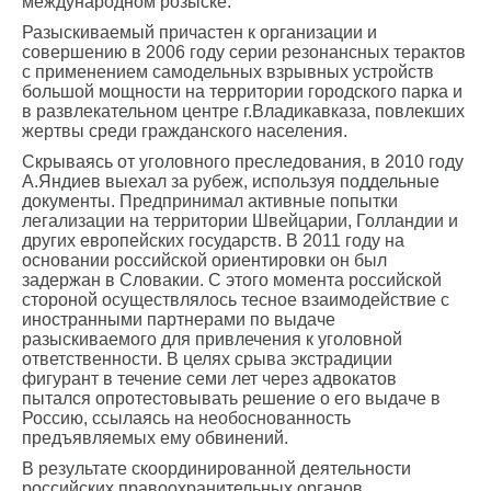
международном розыске.
Разыскиваемый причастен к организации и
совершению в 2006 году серии резонансных терактов
с применением самодельных взрывных устройств
большой мощности на территории городского парка и
в развлекательном центре г.Владикавказа, повлекших
жертвы среди гражданского населения.
Скрываясь от уголовного преследования, в 2010 году
А.Яндиев выехал за рубеж, используя поддельные
документы. Предпринимал активные попытки
легализации на территории Швейцарии, Голландии и
других европейских государств. В 2011 году на
основании российской ориентировки он был
задержан в Словакии. С этого момента российской
стороной осуществлялось тесное взаимодействие с
иностранными партнерами по выдаче
разыскиваемого для привлечения к уголовной
ответственности. В целях срыва экстрадиции
фигурант в течение семи лет через адвокатов
пытался опротестовывать решение о его выдаче в
Россию, ссылаясь на необоснованность
предъявляемых ему обвинений.
В результате скоординированной деятельности
российских правоохранительных органов