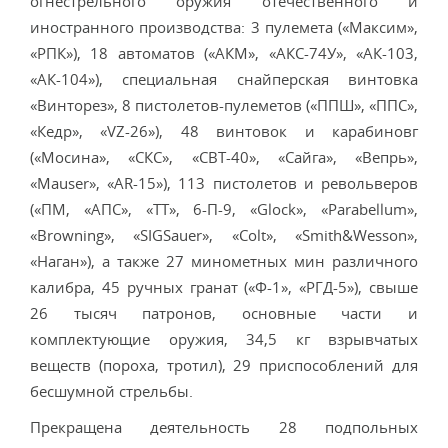
огнестрельного оружия отечественного и
иностранного производства: 3 пулемета («Максим»,
«РПК»), 18 автоматов («АКМ», «АКС-74У», «АК-103,
«АК-104»), специальная снайперская винтовка
«Винторез», 8 пистолетов-пулеметов («ППШ», «ППС»,
«Кедр», «VZ-26»), 48 винтовок и карабиновг
(«Мосина», «СКС», «СВТ-40», «Сайга», «Вепрь»,
«Mauser», «AR-15»), 113 пистолетов и револьверов
(«ПМ, «АПС», «ТТ», 6-П-9, «Glock», «Parabellum»,
«Browning», «SIGSauer», «Colt», «Smith&Wesson»,
«Наган»), а также 27 минометных мин различного
калибра, 45 ручных гранат («Ф-1», «РГД-5»), свыше
26 тысяч патронов, основные части и
комплектующие оружия, 34,5 кг взрывчатых
веществ (пороха, тротил), 29 приспособлений для
бесшумной стрельбы.
Прекращена деятельность 28 подпольных