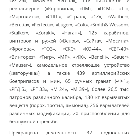
«VZ-26», «МАВ-38 Beretta»), 118 пистолетов и
револьверов («Коровина», «ПМ», «ПСМ», «ТТ»,
«Марголина», «СПШ», «Страж», «CZ», «Walther»,
«Beretta», «Perfecta», «Luger», «Colt», «Smith& Wesson»,
«Stalker», «Zoraki», «Наган»), 125 карабинов,
винтовок и ружей («Вепрь», «Сайга», «Мосина»,
«Фролова», «ТОЗ», «СКС», «КО-44», «СВТ-40»,
«Винторез», «Тигр», «МР», «ИЖ», «Benelli», «Sauer»,
«Mauser»), самодельное стреляющее устройство
(«авторучка»), а также 439 артиллерийских
боеприпасов и мин, 65 ручных гранат («Ф-1»,
«РГД-5», «РГ-33», «М-24», «М-39»), более 26,5 тыс.
патронов различного калибра, 130 кг взрывчатых
веществ (порох, тротил, аммонал), 256 взрывателей
различных модификаций, 20 приспособлений для
бесшумной стрельбы.
Прекращена деятельность 32 подпольных