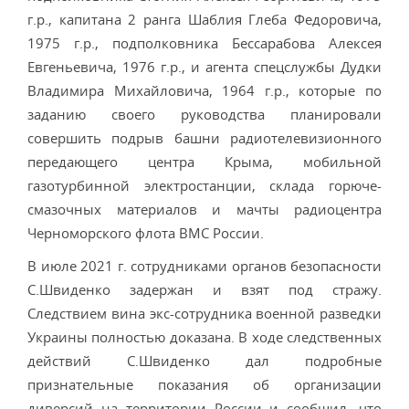
г.р., капитана 2 ранга Шаблия Глеба Федоровича,
1975 г.р., подполковника Бессарабова Алексея
Евгеньевича, 1976 г.р., и агента спецслужбы Дудки
Владимира Михайловича, 1964 г.р., которые по
заданию своего руководства планировали
совершить подрыв башни радиотелевизионного
передающего центра Крыма, мобильной
газотурбинной электростанции, склада горюче-
смазочных материалов и мачты радиоцентра
Черноморского флота ВМС России.
В июле 2021 г. сотрудниками органов безопасности
С.Швиденко задержан и взят под стражу.
Следствием вина экс-сотрудника военной разведки
Украины полностью доказана. В ходе следственных
действий С.Швиденко дал подробные
признательные показания об организации
диверсий на территории России и сообщил, что