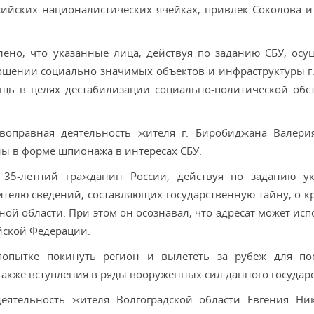
сийских националистических ячейках, привлек Соколова и
ено, что указанные лица, действуя по заданию СБУ, осу
ошении социально значимых объектов и инфраструктуры г.
щь в целях дестабилизации социально-политической обс
воправная деятельность жителя г. Биробиджана Валери
ы в форме шпионажа в интересах СБУ.
 35-летний гражданин России, действуя по заданию у
ителю сведений, составляющих государственную тайну, о к
й области. При этом он осознавал, что адресат может исп
йской Федерации.
опытке покинуть регион и вылететь за рубеж для пос
акже вступления в ряды вооруженных сил данного государс
еятельность жителя Волгоградской области Евгения Ни