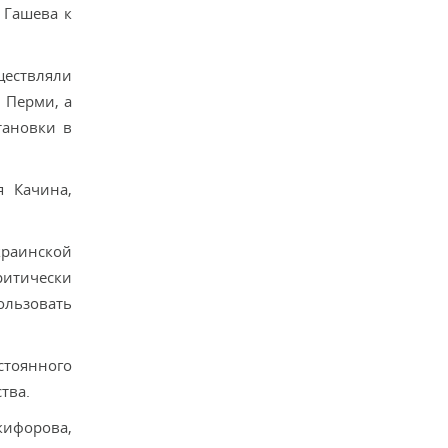
 Гашева к
ществляли
 Перми, а
тановки в
я Качина,
краинской
ритически
ользовать
тоянного
тва.
кифорова,