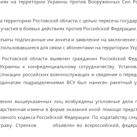
виях на территории Украины против Вооруженных Сил Р
а территорию Ростовской области с целью пересечь госуда
 участия в боевых действиях против Российской Федерации
ъяты подписанные им анкета и заявление на заключение 
использовавшиеся для связи с абонентами на территории Ук
Ростовской области выявлен гражданин Российской Фе
краины к конфиденциальному сотрудничеству. Установ
ислокации российских военнослужащих и сведения о пере
ординатам подразделениями ВСУ был нанесён ракетный 
ении вышеуказанных лиц возбуждены уголовные дела п
ударственная измена в форме оказания иной помощи предс
оловного кодекса Российской Федерации. По ходатайству сл
 стражу. Стрелков объявлен во всероссийский, федер