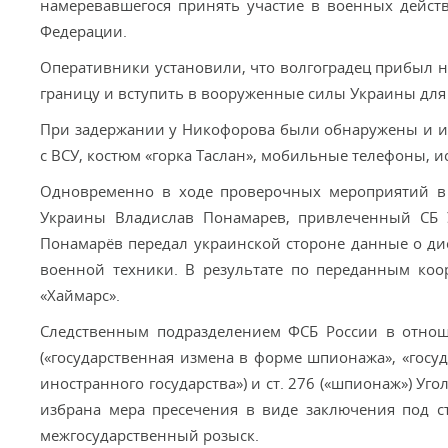
намеревавшегося принять участие в военных дейст
Федерации.
Оперативники установили, что волгоградец прибыл н
границу и вступить в вооруженные силы Украины для
При задержании у Никофорова были обнаружены и из
с ВСУ, костюм «горка Таслан», мобильные телефоны, 
Одновременно в ходе проверочных мероприятий в 
Украины Владислав Понамарев, привлеченный СБ У
Понамарёв передал украинской стороне данные о д
военной техники. В результате по переданным ко
«Хаймарс».
Следственным подразделением ФСБ России в отнош
(«государственная измена в форме шпионажа», «гос
иностранного государства») и ст. 276 («шпионаж») Уг
избрана мера пресечения в виде заключения под
межгосударственный розыск.