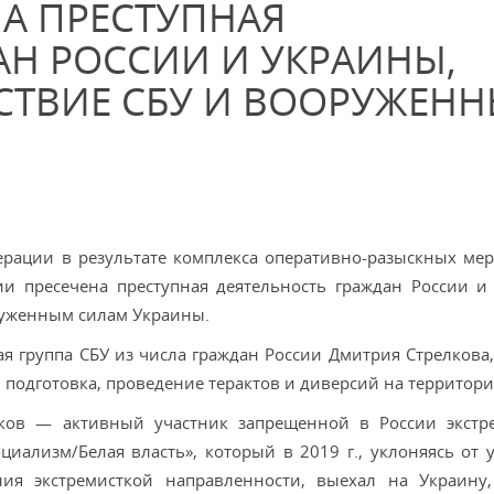
НА ПРЕСТУПНАЯ
АН РОССИИ И УКРАИНЫ,
СТВИЕ СБУ И ВООРУЖЕН
ерации в результате комплекса оперативно-разыскных ме
ии пресечена преступная деятельность граждан России и
руженным силам Украины.
ая группа СБУ из числа граждан России Дмитрия Стрелкова
 подготовка, проведение терактов и диверсий на территори
лков — активный участник запрещенной в России экстр
иализм/Белая власть», который в 2019 г., уклоняясь от 
ния экстремисткой направленности, выехал на Украину