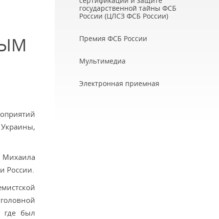
сертификации и защите
государственной тайны ФСБ
России (ЦЛСЗ ФСБ России)
НЫМ
Премия ФСБ России
Мультимедиа
Электронная приемная
роприятий
 Украины,
, Михаила
и России.
емистской
уголовной
, где был