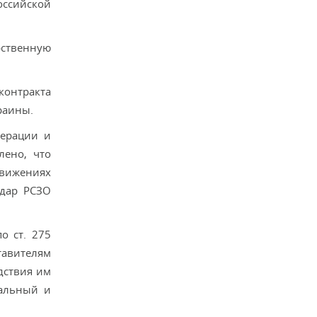
оссийской
рственную
.
контракта
раины.
дерации и
лено, что
движениях
удар РСЗО
о ст. 275
тавителям
едствия им
альный и