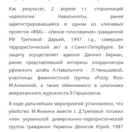
Как результат, 2 апреля т.г. сторонницей
«идеологии Навального», ранее
зарегистрировавшейся в одном из ключевых
проектов «ФБК» - «Умное голосование» гражданкой
РФ Треповой Дарьей, 1997 г.р., совершен
террористический акт в г.Санкт-Петербурге. Ее
защиту осуществляет адвокат Даниил Берман,
ранее представлявший интересы координатора
уфимского штаба А.Навального - Л.Чанышевой,
участницы феминистской группы «Pussy Riot»
М.Алехиной, а также обвиняемого в шпионаже
американского журналиста Э.Гершковича.
В ходе дальнейших мероприятий установлено, что
убийство М.Фомина вместе с Д.Треповой готовил
член украинской диверсионно-террористической
группы гражданин Украины Денисов Юрий, 1987