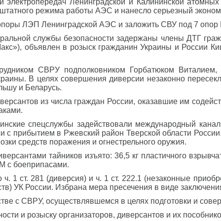
 электропередач Ленинградской и Калининской атомных 
 штатного режима работы АЭС и нанесло серьезный эконо
 опоры ЛЭП Ленинградской АЭС и заложить СВУ под 7 опор
ральной службы безопасности задержаны члены ДТГ гражда
«Макс»), объявлен в розыск гражданин Украины и России К
рудником СВРУ подполковником Горбатюком Виталием, 1
раины. В целях совершения диверсии незаконно пересекли
льшу и Беларусь.
версантов из числа граждан России, оказавшие им содейс
аками.
инские спецслужбы задействовали международный канал гр
и с прибытием в Ржевский район Тверской области России
озки средств поражения и огнестрельного оружия.
ерсантами тайников изъято: 36,5 кг пластичного взрывча
ПМ с боеприпасами.
 1 ст. 281 (диверсия) и ч. 1 ст. 222.1 (незаконные приоб
в) УК России. Избрана мера пресечения в виде заключения
тве с СВРУ, осуществлявшемся в целях подготовки и сове
сти и розыску организаторов, диверсантов и их пособник