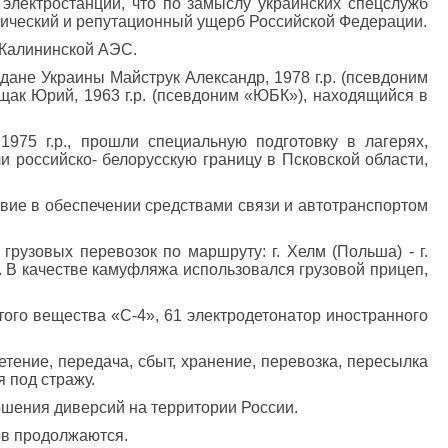
электростанций, что по замыслу украинских спецслужб
мический и репутационный ущерб Российской Федерации.
 Калининской АЭС.
не Украины Майструк Александр, 1978 г.р. (псевдоним
ищак Юрий, 1963 г.р. (псевдоним «ЮБК»), находящийся в
975 г.р., прошли специальную подготовку в лагерях,
 российско- белорусскую границу в Псковской области,
твие в обеспечении средствами связи и автотранспортом
узовых перевозок по маршруту: г. Хелм (Польша) - г.
. В качестве камуфляжа использовался грузовой прицеп,
того вещества «С-4», 61 электродетонатор иностранного
ретение, передача, сбыт, хранение, перевозка, пересылка
 под стражу.
ршения диверсий на территории России.
ов продолжаются.