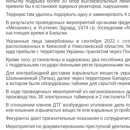
попытку подрыва более 30 опор высоковольтных линий
привело бы к остановке ядерных реакторов, нарушению
Террористам удалось подорвать одну и заминировать 4
В результате проведенных мероприятий органами феде
«Механик»), и Усатенко Эдуард, 1974 г.р. (псевдоним 
настоящее время в Бельгии.
Указанные лица завербованы в сентябре 2022 г. сот
расположенных в Киевской и Николаевской областях Ук
куда прибыли с территории Украины транзитом через По
Кроме того, установлены и задержаны два пособника ди
с поддельными государственными регистрационными зн
Для контрабандной доставки взрывчатых веществ укра
Шальчининкай (Литва), далее через территорию Беларус
в котором были оборудованы тайники для скрытой перев
В ходе проведенных мероприятий из организованных див
производства, 38 электронных таймеров и 2 пистолета 
В отношении членов ДТГ возбуждено уголовное дело по ч.
или ношение взрывчатых веществ или взрывных устройст
Фигуранты дают признательные показания о сотрудничес
Мероприятия по документированию преступной деятельно