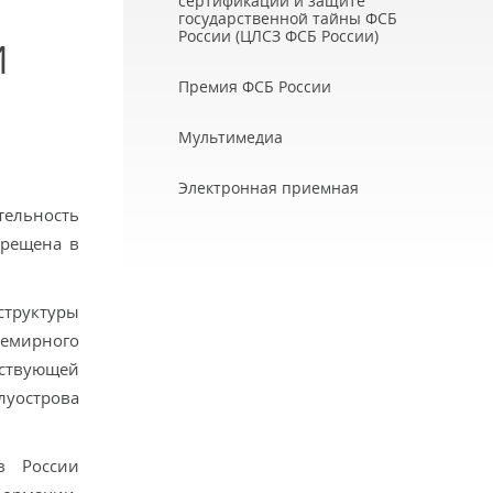
сертификации и защите
государственной тайны ФСБ
России (ЦЛСЗ ФСБ России)
И
Премия ФСБ России
Мультимедиа
Электронная приемная
ельность
прещена в
труктуры
семирного
йствующей
уострова
в России