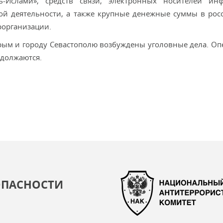
ь-Ислами», средств связи, электронных носителей ин
ой деятельности, а также крупные денежные суммы в рос
рорганизации.
рым и городу Севастополю возбуждены уголовные дела. Оп
одолжаются.
ОПАСНОСТИ