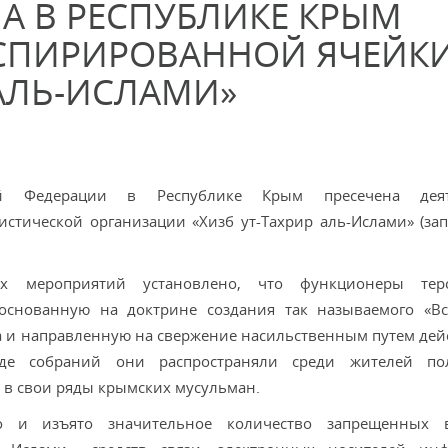
А В РЕСПУБЛИКЕ КРЫМ
НСПИРИРОВАННОЙ ЯЧЕЙК
 АЛЬ-ИСЛАМИ»
ой Федерации в Республике Крым пресечена деят
стической организации «Хизб ут-Тахрир аль-Ислами» (за
ых мероприятий установлено, что функционеры терс
 основанную на доктрине создания так называемого «В
ва и направленную на свержение насильственным путем де
е собраний они распространяли среди жителей пол
 в свои ряды крымских мусульман.
 и изъято значительное количество запрещенных 