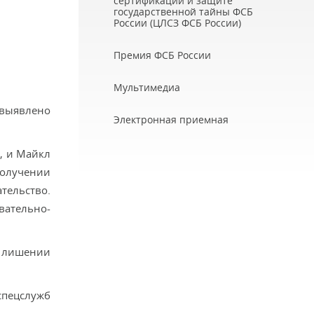
сертификации и защите
государственной тайны ФСБ
России (ЦЛСЗ ФСБ России)
Премия ФСБ России
Мультимедиа
выявлено
Электронная приемная
, и Майкл
получении
тельство.
ательно-
о лишении
спецслужб