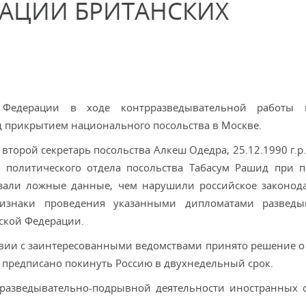
АЦИИ БРИТАНСКИХ
 Федерации в ходе контрразведывательной работы 
 прикрытием национального посольства в Москве.
торой секретарь посольства Алкеш Одедра, 25.12.1990 г.р.
аря политического отдела посольства Табасум Рашид при 
зали ложные данные, чем нарушили российское законода
знаки проведения указанными дипломатами разведыв
ской Федерации.
твии с заинтересованными ведомствами принято решение 
 предписано покинуть Россию в двухнедельный срок.
разведывательно-подрывной деятельности иностранных 