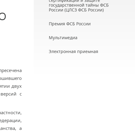
сертификации и защите
государственной тайны ФСБ
России (ЦЛСЗ ФСБ России)
О
Премия ФСБ России
Мультимедиа
Электронная приемная
пресечена
ершившего
ятии двух
иверсий с
астности,
дерации,
анства, а