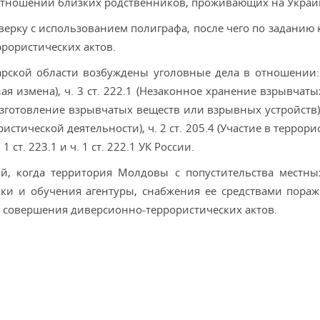
 отношении близких родственников, проживающих на Украи
верку с использованием полиграфа, после чего по заданию 
рористических актов.
рской области возбуждены уголовные дела в отношении
енная измена), ч. 3 ст. 222.1 (Незаконное хранение взрывчат
 изготовление взрывчатых веществ или взрывных устройств),
стической деятельности), ч. 2 ст. 205.4 (Участие в террор
 ст. 223.1 и ч. 1 ст. 222.1 УК России.
ай, когда территория Молдовы с попустительства местны
ки и обучения агентуры, снабжения ее средствами пораж
х совершения диверсионно-террористических актов.