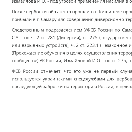
Измайлова И.О. - под угрозой применения насилия в
После вербовки оба агента прошли в г. Кишиневе про
прибыли в г. Самару для совершения диверсионно-тер
Следственным подразделением УФСБ России по Сама
С.А. - по ч. 2 ст. 281 (Диверсия), ст. 275 (Государств
или взрывных устройств), ч. 2 ст. 223.1 (Незаконное
(Прохождение обучения в целях осуществления террори
сообществе) УК России, Измайловой И.О. - по ст. 275, ч. 1
ФСБ России отмечает, что это уже не первый случ
используется украинскими спецслужбами для вербов
последующей заброски на территорию России, в целя