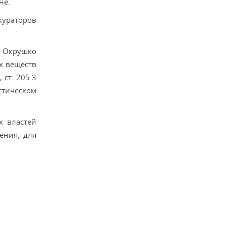
не.
кураторов
: Окрушко
ых веществ
 ст. 205.3
истическом
х властей
ения, для