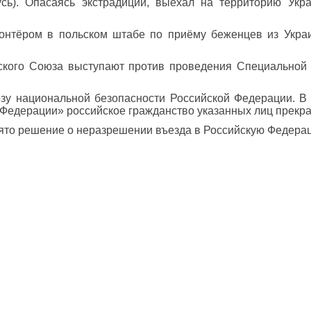
сь). Опасаясь экстрадиции, выехал на территорию Укр
онтёром в польском штабе по приёму беженцев из Укра
йского Союза выступают против проведения Специальной 
зу национальной безопасности Российской Федерации. В 
 Федерации» российское гражданство указанных лиц прекр
нято решение о неразрешении въезда в Российскую Федера