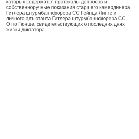
которых содержатся протоколы допросов и
собственноручные показания старшего камердинера
Гитлера штурмбаннфюрера СС Гейнца Линге и
личного адъютанта Гитлера штурмбаннфюрера СС
Отто Гюнше, свидетельствующих о последних днях
жизни диктатора.