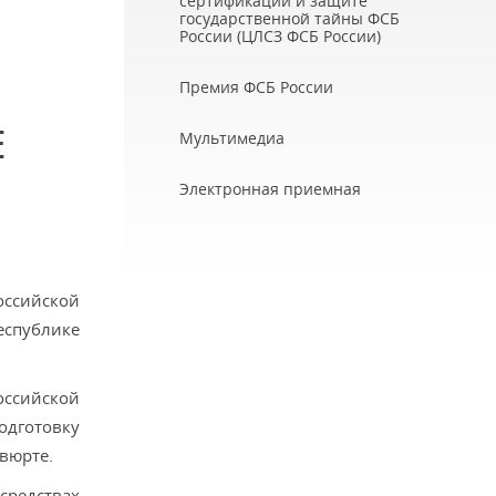
сертификации и защите
государственной тайны ФСБ
России (ЦЛСЗ ФСБ России)
Премия ФСБ России
Е
Мультимедиа
Электронная приемная
оссийской
еспублике
оссийской
одготовку
вюрте.
средствах