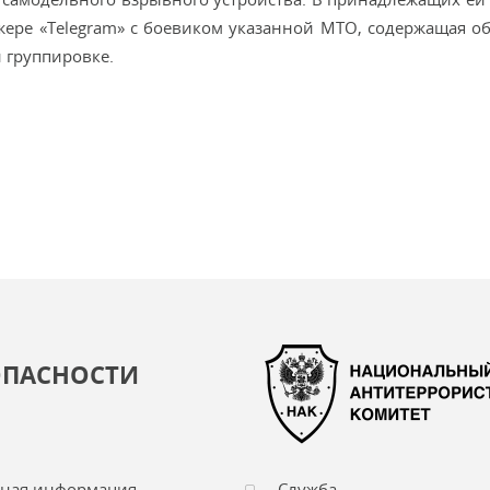
жере «Telegram» с боевиком указанной МТО, содержащая о
 группировке.
ОПАСНОСТИ
чная информация
Служба