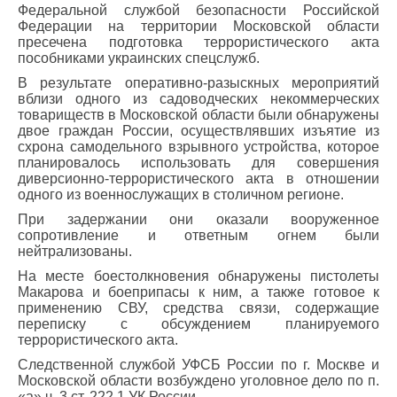
Федеральной службой безопасности Российской
Федерации на территории Московской области
пресечена подготовка террористического акта
пособниками украинских спецслужб.
В результате оперативно-разыскных мероприятий
вблизи одного из садоводческих некоммерческих
товариществ в Московской области были обнаружены
двое граждан России, осуществлявших изъятие из
схрона самодельного взрывного устройства, которое
планировалось использовать для совершения
диверсионно-террористического акта в отношении
одного из военнослужащих в столичном регионе.
При задержании они оказали вооруженное
сопротивление и ответным огнем были
нейтрализованы.
На месте боестолкновения обнаружены пистолеты
Макарова и боеприпасы к ним, а также готовое к
применению СВУ, средства связи, содержащие
переписку с обсуждением планируемого
террористического акта.
Следственной службой УФСБ России по г. Москве и
Московской области возбуждено уголовное дело по п.
«а» ч. 3 ст. 222.1 УК России.