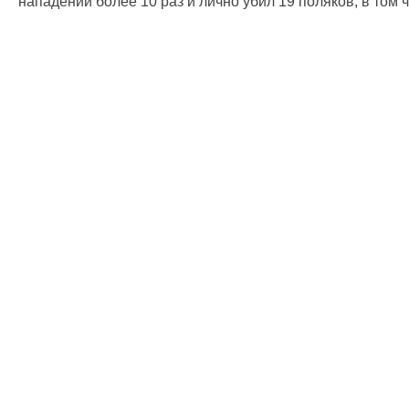
нападении более 10 раз и лично убил 19 поляков, в том 