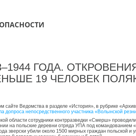
ЗОПАСНОСТИ
–1944 ГОДА. ОТКРОВЕНИ
ЕНЬШЕ 19 ЧЕЛОВЕК ПОЛЯ
м сайте Ведомства в разделе «История», в рубрике «Арх
ла допроса непосредственного участника «Волынской рез
ской области сотрудники контрразведки «Смерш» проводили
ении на польские деревни отряда УПА под командованием 
года зверски убили около 1500 мирных граждан польской и 