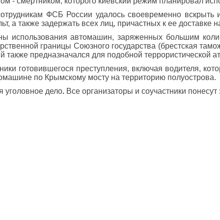
ом - смертником, которого киевский режим планировал исп
сотрудникам ФСБ России удалось своевременно вскрыть и
, а также задержать всех лиц, причастных к ее доставке 
ины использования автомашин, заряженных большим колич
ударственной границы Союзного государства (брестская там
ый также предназначался для подобной террористической ат
ики готовившегося преступления, включая водителя, кот
томашине по Крымскому мосту на территорию полуострова.
я уголовное дело
.
Все организаторы и соучастники понесут