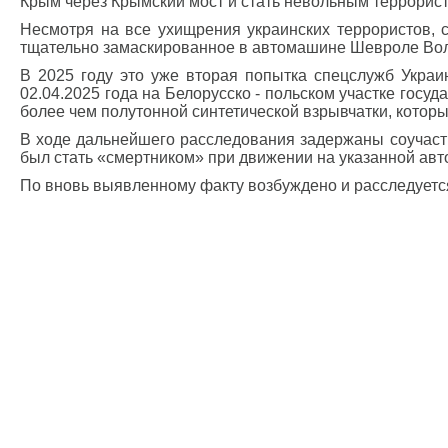
Крым через Крымский мост и стать невольным террорист
Несмотря на все ухищрения украинских террористов, 
тщательно замаскированное в автомашине Шевроле Вольт
В 2025 году это уже вторая попытка спецслужб Укра
02.04.2025 года на Белорусско - польском участке гос
более чем полутонной синтетической взрывчатки, котор
В ходе дальнейшего расследования задержаны соучастн
был стать «смертником» при движении на указанной ав
По вновь выявленному факту возбуждено и расследуетс