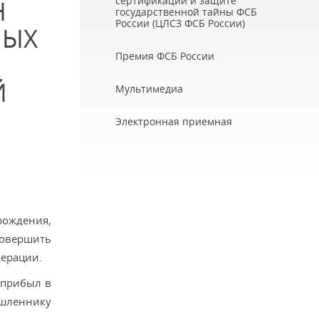
сертификации и защите
Н
государственной тайны ФСБ
России (ЦЛСЗ ФСБ России)
НЫХ
Премия ФСБ России
Й
Мультимедиа
Электронная приемная
рождения,
совершить
дерации.
 прибыл в
ышленнику