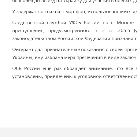
был обещан выезд на Украину для участия в боевых 
У задержанного изъят смартфон, использовавшийся дл
Следственной службой УФСБ России по г. Москве 
преступления, предусмотренного ч. 2 ст. 205.5 (
законодательством Российской Федерации признана т
Фигурант дал признательные показания о своей прот
Украины, ему избрана мера пресечения в виде заключ
ФСБ России еще раз обращает внимание, что все л
установлены, привлечены к уголовной ответственност