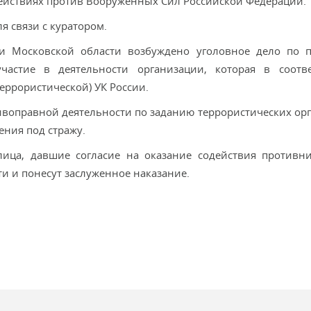
действиях против Вооруженных Сил Российской Федерации.
я связи с куратором.
и Московской области возбуждено уголовное дело по 
участие в деятельности организации, которая в соотв
еррористической) УК России.
ивоправной деятельности по заданию террористических ор
ения под стражу.
ица, давшие согласие на оказание содействия противни
и и понесут заслуженное наказание.