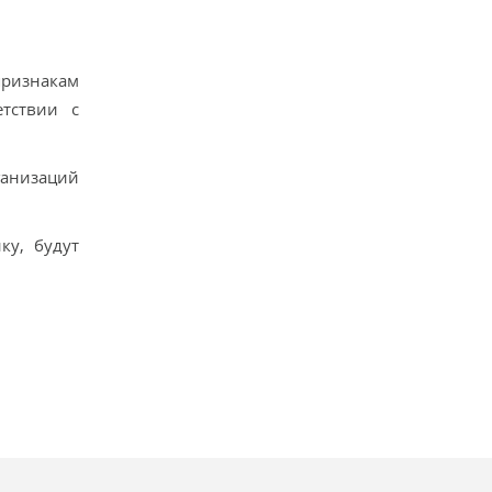
признакам
етствии с
ганизаций
ку, будут