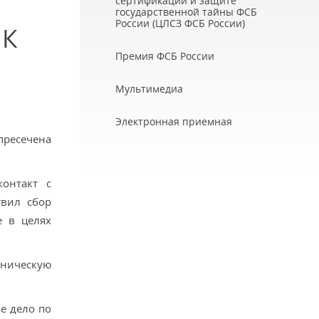
сертификации и защите
государственной тайны ФСБ
России (ЦЛСЗ ФСБ России)
 К
Премия ФСБ России
Мультимедиа
Электронная приемная
ресечена
контакт с
твил сбор
е в целях
бническую
е дело по