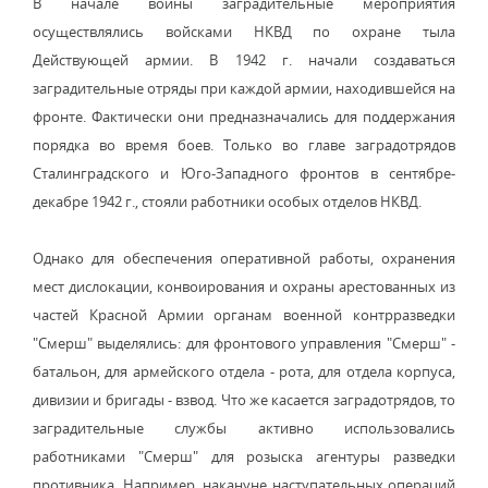
В начале войны заградительные мероприятия
осуществлялись войсками НКВД по охране тыла
Действующей армии. В 1942 г. начали создаваться
заградительные отряды при каждой армии, находившейся на
фронте. Фактически они предназначались для поддержания
порядка во время боев. Только во главе заградотрядов
Сталинградского и Юго-Западного фронтов в сентябре-
декабре 1942 г., стояли работники особых отделов НКВД.
Однако для обеспечения оперативной работы, охранения
мест дислокации, конвоирования и охраны арестованных из
частей Красной Армии органам военной контрразведки
"Смерш" выделялись: для фронтового управления "Смерш" -
батальон, для армейского отдела - рота, для отдела корпуса,
дивизии и бригады - взвод. Что же касается заградотрядов, то
заградительные службы активно использовались
работниками "Смерш" для розыска агентуры разведки
противника. Например, накануне наступательных операций