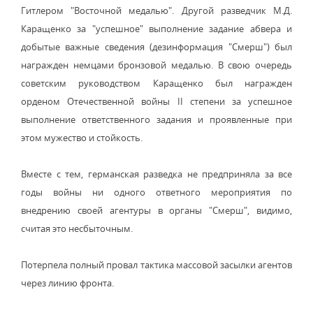
Гитлером "Восточной медалью". Другой разведчик М.Д.
Каращенко за "успешное" выполнение задание абвера и
добытые важные сведения (дезинформация "Смерш") был
награжден немцами бронзовой медалью. В свою очередь
советским руководством Каращенко был награжден
орденом Отечественной войны II степени за успешное
выполнение ответственного задания и проявленные при
этом мужество и стойкость.
Вместе с тем, германская разведка не предприняла за все
годы войны ни одного ответного мероприятия по
внедрению своей агентуры в органы "Смерш", видимо,
считая это несбыточным.
Потерпела полный провал тактика массовой засылки агентов
через линию фронта.