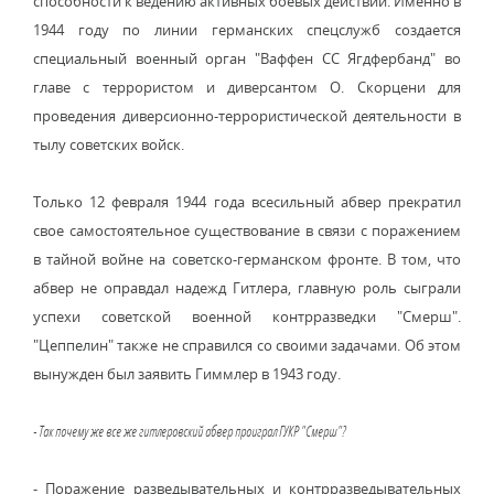
способности к ведению активных боевых действий. Именно в
1944 году по линии германских спецслужб создается
специальный военный орган "Ваффен СС Ягдфербанд" во
главе с террористом и диверсантом О. Скорцени для
проведения диверсионно-террористической деятельности в
тылу советских войск.
Только 12 февраля 1944 года всесильный абвер прекратил
свое самостоятельное существование в связи с поражением
в тайной войне на советско-германском фронте. В том, что
абвер не оправдал надежд Гитлера, главную роль сыграли
успехи советской военной контрразведки "Смерш".
"Цеппелин" также не справился со своими задачами. Об этом
вынужден был заявить Гиммлер в 1943 году.
- Так почему же все же гитлеровский абвер проиграл ГУКР "Смерш"?
- Поражение разведывательных и контрразведывательных