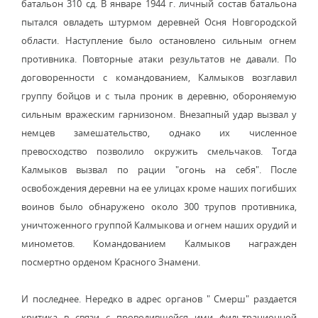
батальон 310 сд. В январе 1944 г. личный состав батальона
пытался овладеть штурмом деревней Осня Новгородской
области. Наступление было остановлено сильным огнем
противника. Повторные атаки результатов не давали. По
договоренности с командованием, Калмыков возглавил
группу бойцов и с тыла проник в деревню, обороняемую
сильным вражеским гарнизоном. Внезапный удар вызвал у
немцев замешательство, однако их численное
превосходство позволило окружить смельчаков. Тогда
Калмыков вызвал по рации "огонь на себя". После
освобождения деревни на ее улицах кроме наших погибших
воинов было обнаружено около 300 трупов противника,
уничтоженного группой Калмыкова и огнем наших орудий и
минометов. Командованием Калмыков награжден
посмертно орденом Красного Знамени.
И последнее. Нередко в адрес органов " Смерш" раздается
критика в связи с проводившейся ими фильтрационной