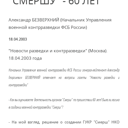
"СМЕРШУ" - 60 ЛЕТ
Александр БЕЗВЕРХНИЙ (Начальник Управления
военной контрразведки ФСБ России)
18.04.2003
"Новости разведки и контрразведки" (Москва).
18.04.2003 года
Начальник Управления военной контрразведки ФСБ России генерал-лейтенант Александр
Георгиевич БЕЗВЕРХНИЙ отвечает на вопросы газеты "Новости разведки и
контрразведки"
- Как вы оцениваете деятельность органов "Смерш" по прошествии 60 лет? Была ли логика
в создании военной контрразведки "Смерш"?
- На мой взгляд, решение о создании ГУКР "Смерш" НКО