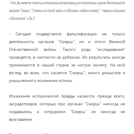
- Что Вы можете сказать в отношении встречающихся негативных оценок деятельности
органов "Смерш" ("стояли за спиной войск и подгоняли солдат в атаку", "творили произвол
и беззаконие" и др.)?
- Сегодня подвергается фальсификации не только
деятельность органов "Смерш", но и итоги Великой
Отечественной войны. Такого рода "исследования"
проводятся, в частности за рубежом. Их результаты иногда
принимаются в нашей стране за чистую монету. На мой
взгляд, во всем, что касается "Смерш", много домыслов и
умышленного искажения истины.
Искажения исторической правды касаются, прежде всего,
заградотрядов, которые при органах "Смерш" никогда не
создавались и сотрудники "Смерш" их никогда не
возглавляли.