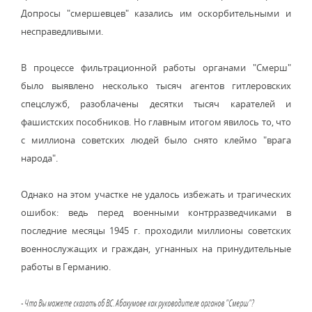
Допросы "смершевцев" казались им оскорбительными и
несправедливыми.
В процессе фильтрационной работы органами "Смерш"
было выявлено несколько тысяч агентов гитлеровских
спецслужб, разоблачены десятки тысяч карателей и
фашистских пособников. Но главным итогом явилось то, что
с миллиона советских людей было снято клеймо "врага
народа".
Однако на этом участке не удалось избежать и трагических
ошибок: ведь перед военными контрразведчиками в
последние месяцы 1945 г. проходили миллионы советских
военнослужащих и граждан, угнанных на принудительные
работы в Германию.
- Что Вы можете сказать об B.C. Абакумове как руководителе органов "Смерш"?