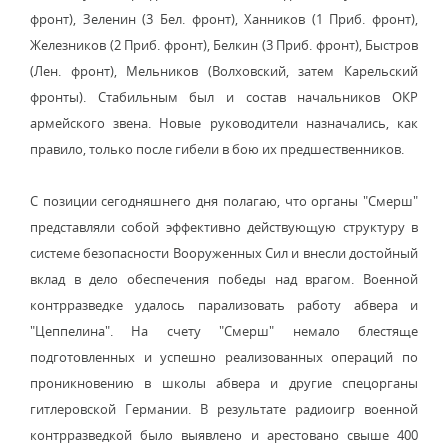
фронт), Зеленин (3 Бел. фронт), Ханников (1 Приб. фронт),
Железников (2 Приб. фронт), Белкин (3 Приб. фронт), Быстров
(Лен. фронт), Мельников (Волховский, затем Карельский
фронты). Стабильным был и состав начальников ОКР
армейского звена. Новые руководители назначались, как
правило, только после гибели в бою их предшественников.
С позиции сегодняшнего дня полагаю, что органы "Смерш"
представляли собой эффективно действующую структуру в
системе безопасности Вооруженных Сил и внесли достойный
вклад в дело обеспечения победы над врагом. Военной
контрразведке удалось парализовать работу абвера и
"Цеппелина". На счету "Смерш" немало блестяще
подготовленных и успешно реализованных операций по
проникновению в школы абвера и другие спецорганы
гитлеровской Германии. В результате радиоигр военной
контрразведкой было выявлено и арестовано свыше 400