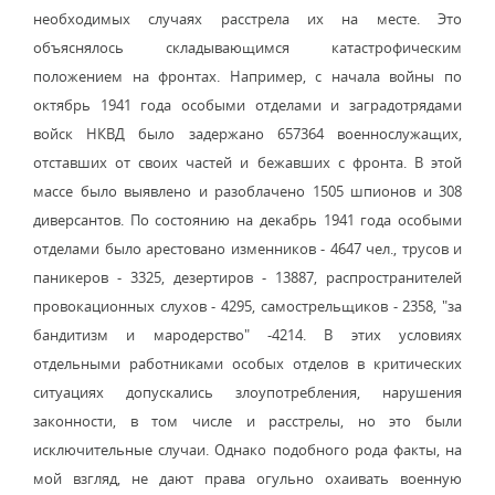
необходимых случаях расстрела их на месте. Это
объяснялось складывающимся катастрофическим
положением на фронтах. Например, с начала войны по
октябрь 1941 года особыми отделами и заградотрядами
войск НКВД было задержано 657364 военнослужащих,
отставших от своих частей и бежавших с фронта. В этой
массе было выявлено и разоблачено 1505 шпионов и 308
диверсантов. По состоянию на декабрь 1941 года особыми
отделами было арестовано изменников - 4647 чел., трусов и
паникеров - 3325, дезертиров - 13887, распространителей
провокационных слухов - 4295, самострельщиков - 2358, "за
бандитизм и мародерство" -4214. В этих условиях
отдельными работниками особых отделов в критических
ситуациях допускались злоупотребления, нарушения
законности, в том числе и расстрелы, но это были
исключительные случаи. Однако подобного рода факты, на
мой взгляд, не дают права огульно охаивать военную