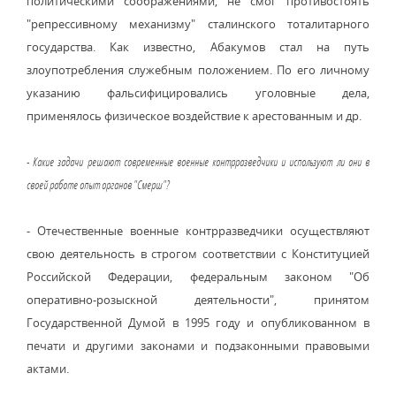
политическими соображениями, не смог противостоять
"репрессивному механизму" сталинского тоталитарного
государства. Как известно, Абакумов стал на путь
злоупотребления служебным положением. По его личному
указанию фальсифицировались уголовные дела,
применялось физическое воздействие к арестованным и др.
- Какие задачи решают современные военные контрразведчики и используют ли они в
своей работе опыт органов "Смерш"?
- Отечественные военные контрразведчики осуществляют
свою деятельность в строгом соответствии с Конституцией
Российской Федерации, федеральным законом "Об
оперативно-розыскной деятельности", принятом
Государственной Думой в 1995 году и опубликованном в
печати и другими законами и подзаконными правовыми
актами.