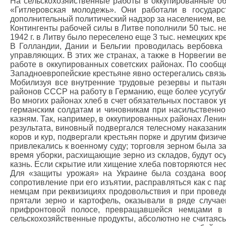
На сельскохозяйственные работы в оккупированные об
«Гитлеровская молодежь». Они работали в государ
дополнительный политический надзор за населением, вел
Контингенты рабочей силы в Литве пополнили 50 тыс. не
1942 г. в Литву было переселено еще 3 тыс. немецких кре
В Голландии, Дании и Бельгии проводилась вербовка 
управляющих. В этих же странах, а также в Норвегии 
работе в оккупированных советских районах. По сообщ
Западноевропейские крестьяне явно остерегались связы
Мобилизуя все внутренние трудовые резервы и пытаяс
районов СССР на работу в Германию, еще более усугубл
Во многих районах хлеб в счет обязательных поставок у
германским солдатам и чиновникам при насильственн
казням. Так, например, в оккупированных районах Ленин
результата, виновный подвергался телесному наказани
коров и кур, подвергали крестьян порке и другим физи
привлекались к военному суду; торговля зерном была з
время уборки, расхищающие зерно из складов, будут о
казнь. Если скрытие или хищение хлеба повторяются неско
Для «защиты урожая» на Украине была создана воору
сопротивление при его изъятии, расправляться как с па
немцам при реквизициях продовольствия и при проведе
прятали зерно и картофель, оказывали в ряде случа
прифронтовой полосе, превращавшейся немцами в «
сельскохозяйственные продукты, абсолютно не считаяс