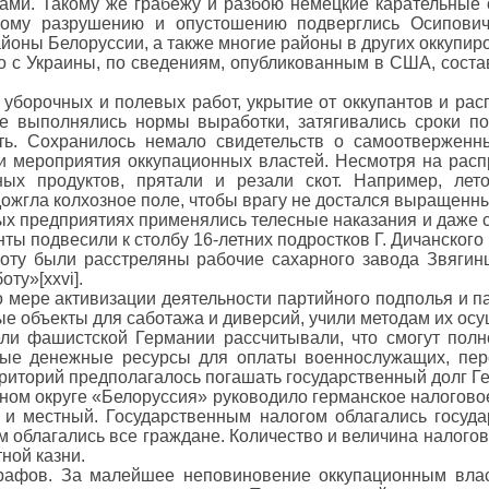
ами. Такому же грабежу и разбою немецкие карательные 
ному разрушению и опустошению подверглись Осиповичес
оны Белоруссии, а также многие районы в других оккупиров
ко с Украины, по сведениям, опубликованным в США, соста
 уборочных и полевых работ, укрытие от оккупантов и ра
Не выполнялись нормы выработки, затягивались сроки по
ть. Сохранилось немало свидетельств о самоотверженны
ли мероприятия оккупационных властей. Несмотря на расп
ных продуктов, прятали и резали скот. Например, ле
ожгла колхозное поле, чтобы врагу не достался выращенны
 предприятиях применялись телесные наказания и даже с
ты подвесили к столбу 16-летних подростков Г. Дичанского
оту были расстреляны рабочие сахарного завода Звягинц
ту»[xxvi].
мере активизации деятельности партийного подполья и па
е объекты для саботажа и диверсий, учили методам их ос
ели фашистской Германии рассчитывали, что смогут полн
ные денежные ресурсы для оплаты военнослужащих, пер
ерриторий предполагалось погашать государственный долг Г
ном округе «Белоруссия» руководило германское налогово
 и местный. Государственным налогом облагались госуда
м облагались все граждане. Количество и величина налогов
ной казни.
рафов. За малейшее неповиновение оккупационным влас