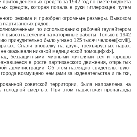
 приток денежных средств за 1942 год по смете бюджета
ных средств, которая попала в руки гитлеровцев путем
онного режима и приобрел огромные размеры. Вывозом
а партизанских рядов.
уполномоченным по использованию рабочей гауляйтером
л вывоз населения на каторжные работы. Только в 1942
ю принудительно было угнано 125 тысяч человек[xxviii].
аках. Спали вповалку на двух-, трехъярусных нарах.
 не оказывали никакой медицинской помощи[xxix].
т над беззащитными мирными жителями сел и городов
ражавшееся в росте партизанского движения, открытых
кой администрации. Об этом наглядно свидетельствуют
 города возмущено немцами за издевательства и пытки,
рованной советской территории, была направлена на
 голодной смертью. При этом нацистская пропаганда