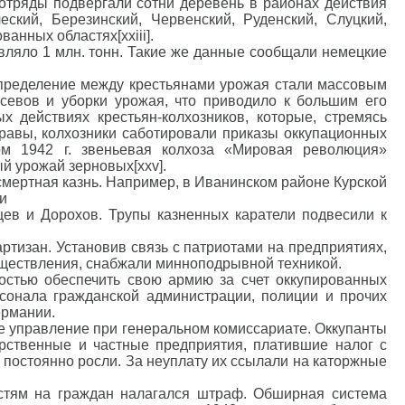
отряды подвергали сотни деревень в районах действия
кий, Березинский, Червенский, Руденский, Слуцкий,
анных областях[xxiii].
вляло 1 млн. тонн. Такие же данные сообщали немецкие
спределение между крестьянами урожая стали массовым
севов и уборки урожая, что приводило к большим его
х действиях крестьян-колхозников, которые, стремясь
равы, колхозники саботировали приказы оккупационных
том 1942 г. звеньевая колхоза «Мировая революция»
й урожай зерновых[xxv].
мертная казнь. Например, в Иванинском районе Курской
 и
ев и Дорохов. Трупы казненных каратели подвесили к
ртизан. Установив связь с патриотами на предприятиях,
уществления, снабжали минноподрывной техникой.
остью обеспечить свою армию за счет оккупированных
сонала гражданской администрации, полиции и прочих
ермании.
е управление при генеральном комиссариате. Оккупанты
рственные и частные предприятия, платившие налог с
 постоянно росли. За неуплату их ссылали на каторжные
тям на граждан налагался штраф. Обширная система