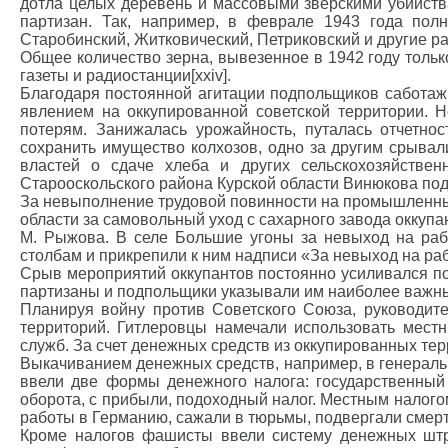
дотла целых деревень и массовыми зверскими убийств
партизан. Так, например, в феврале 1943 года пол
Старобинский, Житковический, Петриковский и другие рай
Общее количество зерна, вывезенное в 1942 году толь
газеты и радиостанции[xxiv].
Благодаря постоянной агитации подпольщиков саботаж
явлением на оккупированной советской территории. 
потерям. Занижалась урожайность, путалась отчетнос
сохранить имущество колхозов, одно за другим срыва
властей о сдаче хлеба и других сельскохозяйствен
Старооскольского района Курской области Винюкова под
За невыполнение трудовой повинности на промышленных
области за самовольный уход с сахарного завода оккупан
М. Рыжова. В селе Большие угоны за невыход на раб
столбам и прикрепили к ним надписи «За невыход на рабо
Срыв мероприятий оккупантов постоянно усиливался по 
партизаны и подпольщики указывали им наиболее важны
Планируя войну против Советского Союза, руководит
территорий. Гитлеровцы намечали использовать мест
служб. За счет де­нежных средств из оккупированных т
Выкачиванием денежных средств, например, в генераль
ввели две формы денежного налога: государственный
оборота, с прибыли, подоходный налог. Местным налого
работы в Германию, сажали в тюрьмы, подвергали смерт
Кроме налогов фашисты ввели систему денежных шт