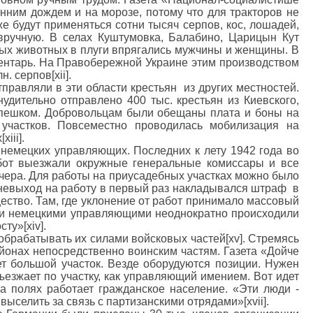
нним дождем и на морозе, потому что для тракторов не
 будут применяться сотни тысяч серпов, кос, лошадей,
вручную. В селах Куштумовка, Балабино, Царицын Кут
овых животных в плуги впрягались мужчины и женщины. В
вентарь. На Правобережной Украине этим производством
. серпов[xii].
равляли в эти области крестьян из других местностей.
дительно отправлено 400 тыс. крестьян из Киевского,
 пешком. Добровольцам были обещаны плата и боны на
участков. Повсеместно проводилась мобилизация на
iii].
 немецких управляющих. Последних к лету 1942 года во
абот выезжали окружные генеральные комиссары и все
вечера. Для работы на приусадебных участках можно было
 невыход на работу в первый раз накладывался штраф в
ество. Там, где уклонение от работ принимало массовый
и и немецкими управляющими неоднократно происходили
ту»[xiv].
обрабатывать их силами войсковых частей[xv]. Стремясь
йонах непосредственно воинским частям. Газета «Дойче
т большой участок. Везде оборудуются позиции. Нужен
зъезжает по участку, как управляющий имением. Вот идет
На полях работает гражданское население. «Эти люди -
селить за связь с партизанскими отрядами»[xvii].