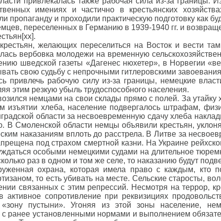
ласти привлекалась также рабочая сила из-за границы. И
ственных имениях и частично в крестьянских хозяйств
и пропаганду и проходили практическую подготовку как буду
мцев, переселенных в Германию в 1939-1940 гг. и возвращен
стьян[xx].
крестьян, желающих переселиться на Восток и вести там 
велась вербовка молодежи на временную сельскохозяйствен
ению шведской газеты «Дагенес нюхетер», в Норвегии «в
вать свою судьбу с непрочными гитлеровскими завоеваниям
ь привлечь рабочую силу из-за границы, немецкие влас
яя этим резкую убыль трудоспособного населения.
возился немцами на свои склады прямо с полей. За утайку
ом изъятии хлеба, население подвергалось штрафам, физ
градской области за несвоевременную сдачу хлеба наклады
ю. В Смоленской области немцы объявили крестьян, уклоня
ческим наказаниям вплоть до расстрела. В Литве за несв
апрещена под страхом смертной казни. На Украине рейхско
суждаться особыми немецкими судами на длительное тюрем
лько раз в одном и том же селе, то наказанию будут подвер
женная охрана, которая имела право с каждым, кто по
ртизаном, то есть убивать на месте. Сельские старосты, 
нии связанных с этим репрессий. Несмотря на террор, кре
ев активное сопротивление при реквизициях продовольс
зону пустыни». Угоняя из этой зоны население, нем
ь с ранее установленными нормами и выполнением обязат