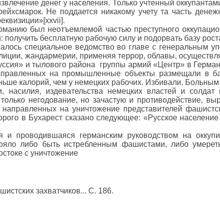
влечение денег у населения. Только учтенный оккупантами
рейхсмарок. Не поддается никакому учету та часть денеж
квизиции»[xxvii].
ерманию был неотъемлемой частью преступного оккупаци
 получить бесплатную рабочую силу и подорвать базу рост
малось специальное ведомство во главе с генеральным 
лиции, жандармерии, применяя террор, облавы, осуществля
уссия» и тылового района группы армий «Центр» в Германи
аправленных на промышленные объекты размещали в бар
ньше калорий, чем у немецких рабочих. Избивали. Больным
, насилия, издевательства немецких властей и солда
только негодование, но зачастую и противодействие, вы
х, направленных на уничтожение представителей фашистс
рого в Бухарест сказано следующее: «Русское население
ая и проводившаяся германским руководством на оккупи
тояло либо быть истребленным фашистами, либо умереть
остоке с уничтожение
истских захватчиков... С. 186.