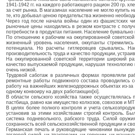
1941-1942 гг. на каждого работающего рацион 200 гр. хл
за счет рынка. В магазинах население не могло купить
те, кто добывал ценою предательства жизненно необход
Через год после начала войны один из фашистских чи
рыночные цены находились в резком контрасте с полу
потребности в продуктах питания. Население буквально
По отношению к рабочим на оккупированной советской
жизненный уровень населения, оккупанты стремились
потенциала. Но расчеты гитлеровцев срывались. Н
производительность труда и качество продукции, устраи
На оккупированной советской территории широкий ра
качество выпускаемой продукции, нарушая технологию п
очень низкой.
Трудовой саботаж в различных формах проявляли ра
ремонтные работы подвижного состава проводились со
работу на важнейших железнодорожных объектах из-за ч
одному конвоиру на двух работающих[xi].
В области сельского хозяйства также осуществлялась 
пастбища, равно как имущество колхозов, совхозов и М
В целях более полного контроля и учета сельхозпроду
установив за этими хозяйствами строгий контроль. Б
система подневольного, рабского труда. Силой оружи
сохранность всей сельскохозяйственной продукции и св
Германская печать и руководящие чиновники вынужде
тягловой силой, ни тракторами, ни горючим, ни машин