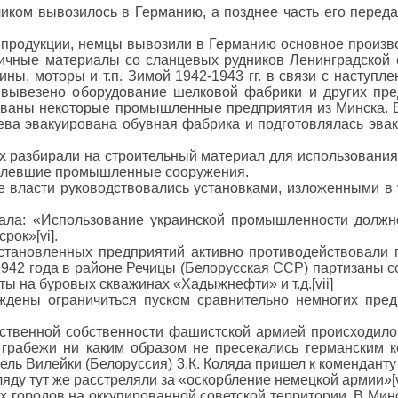
ликом вывозилось в Германию, а позднее часть его пере
продукции, немцы вывозили в Германию основное производ
чные материалы со сланцевых рудников Ленинградской о
ины, моторы и т.п. Зимой 1942-1943 гг. в связи с наступ
 вывезено оборудование шелковой фабрики и других пре
ваны некоторые промышленные предприятия из Минска. В
ева эвакуирована обувная фабрика и подготовлялась эвак
 разбирали на строительный материал для использования п
уцелевшие промышленные сооружения.
 власти руководствовались установками, изложенными в
ала: «Использование украинской промышленности должно
рок»[vi].
сстановленных предприятий активно противодействовали
1942 года в районе Речицы (Белорусская ССР) партизаны 
 на буровых скважинах «Хадыжнефти» и т.д.[vii]
дены ограничиться пуском сравнительно немногих пред
ственной собственности фашистской армией происходило 
 грабежи ни каким образом не пресекались германским 
тель Вилейки (Белоруссия) 3.К. Коляда пришел к комендант
ду тут же расстреляли за «оскорбление немецкой армии»[vi
городов на оккупированной советской территории. В Мин