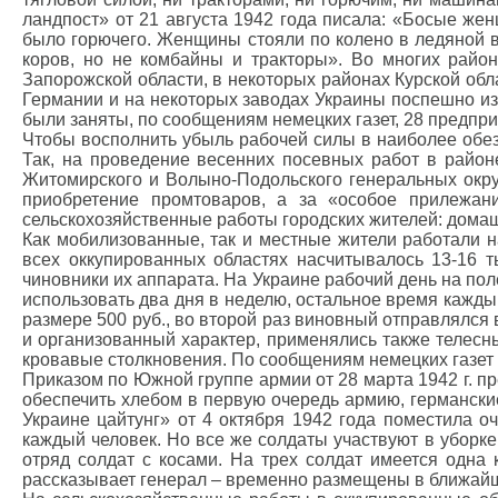
ландпост» от 21 августа 1942 года писала: «Босые же
было горючего. Женщины стояли по колено в ледяной в
коров, но не комбайны и тракторы». Во многих райо
Запорожской области, в некоторых районах Курской обл
Германии и на некоторых заводах Украины поспешно из
были заняты, по сообщениям немецких газет, 28 предприя
Чтобы восполнить убыль рабочей силы в наиболее обез
Так, на проведение весенних посевных работ в район
Житомирского и Волыно-Подольского генеральных окр
приобретение промтоваров, а за «особое прилежан
сельскохозяйственные работы городских жителей: домашни
Как мобилизованные, так и местные жители работали н
всех оккупированных областях насчитывалось 13-16 
чиновники их аппарата. На Украине рабочий день на пол
использовать два дня в неделю, остальное время кажд
размере 500 руб., во второй раз виновный отправлялся
и организованный характер, применялись также телес
кровавые столкновения. По сообщениям немецких газет «
Приказом по Южной группе армии от 28 марта 1942 г. п
обеспечить хлебом в первую очередь армию, германски
Украине цайтунг» от 4 октября 1942 года поместила 
каждый человек. Но все же солдаты участвуют в уборке 
отряд солдат с косами. На трех солдат имеется одна 
рассказывает генерал – временно размещены в ближайши