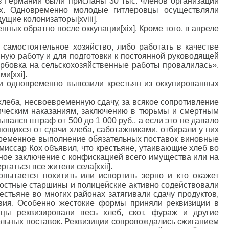
з Германии были присланы 30 тыс. членов организации
ах. Одновременно молодые гитлеровцы осуществляли
щие колонизаторы[xviii].
ных обратно после оккупации[xix]. Кроме того, в апреле
самостоятельное хозяйство, либо работать в качестве
ную работу и для подготовки к постоянной руководящей
ербовка на сельскохозяйственные работы провалилась».
и[xxi].
ти одновременно вывозили крестьян из оккупированных
 хлеба, несвоевременную сдачу, за всякое сопротивление
ическим наказаниям, заключению в тюрьмы и смертным
вался штраф от 500 до 1 000 руб., а если это не давало
ющихся от сдачи хлеба, саботажниками, отбирали у них
оевременное выполнение обязательных поставок виновные
миссар Кох объявил, что крестьяне, утаивающие хлеб во
ное заключение с конфискацией всего имущества или на
гаться все жители села[xxii].
пытается похитить или испортить зерно и кто окажет
волостные старшины и полицейские активно содействовали
стьяне во многих районах затягивали сдачу продуктов,
твия. Особенно жестокие формы приняли реквизиции в
цы реквизировали весь хлеб, скот, фураж и другие
ельных поставок. Реквизиции сопровождались сжиганием