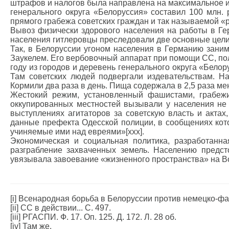
штрафов и налогов была направлена на максимальное из
генерального округа «Белоруссия» составил 100 млн. 
прямого грабежа советских граждан и так называемой «ре
Вывоз физически здорового населения на работы в Г
населения гитлеровцы преследовали две основные цели:
Так, в Белоруссии угоном населения в Германию зани
Заукелем. Его вербовочный аппарат при помощи СС, по
году из городов и деревень генерального округа «Белор
Там советских людей подвергали издевательствам. Н
Кормили два раза в день. Пища содержала в 2,5 раза ме
Жестокий режим, установленный фашистами, грабежи
оккупированных местностей вызывали у населения не 
выступлениях агитаторов за советскую власть и акта
данные префекта Одесской полиции, в сообщениях кото
учиняемые ими над евреями»[xxx].
Экономическая и социальная политика, разработанн
разграбление захваченных земель. Населению предс
увязывала завоевание «жизненного пространства» на В
[i] Всенародная борьба в Белоруссии против немецко-фаш
[ii] СС в действии... С. 497.
[iii] РГАСПИ. Ф. 17. Оп. 125. Д. 172. Л. 28 об.
[iv] Там же.