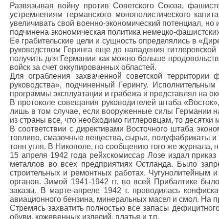
Развязывая войну против Советского Союза, фашистс
устремлениям германского монополистического капита
увеличивать свой военно-экономический потенциал, но
подчинена экономическая политика немецко-фашистских
Ее грабительские цели и сущность определялись в «Дир
руководством Геринга еще до нападения гитлеровской
получить для Германии как можно больше продовольств
войск за счет оккупированных областей.
Для ограбления захваченной советской территории 
руководства», подчиненный Герингу. Исполнительным
программы эксплуатации и грабежа и представлял на ок
В протоколе совещания руководителей штаба «Восток»,
лишь в том случае, если вооруженные силы Германии на
из страны все, что необходимо гитлеровцам, то десятки 
В соответствии с директивами Восточного штаба эконо
топливо, смазочные вещества, сырье, полуфабрикаты и
тонн угля. В Никополе, по сообщению того же журнала, н
15 апреля 1942 года рейхскомиссар Лозе издал приказ 
металлов во всех предприятиях Остланда. Было запр
строительных и ремонтных работах. Чугунолитейным 
органов. Зимой 1941-1942 гг. во всей Прибалтике бы
заказы. В марте-апреле 1942 г. проводилась конфиска
авиационного бензина, минеральных масел и смол. На 
Стремясь захватить полностью все запасы дефицитного
обуви, кожевенных изделий, платья и т.п.