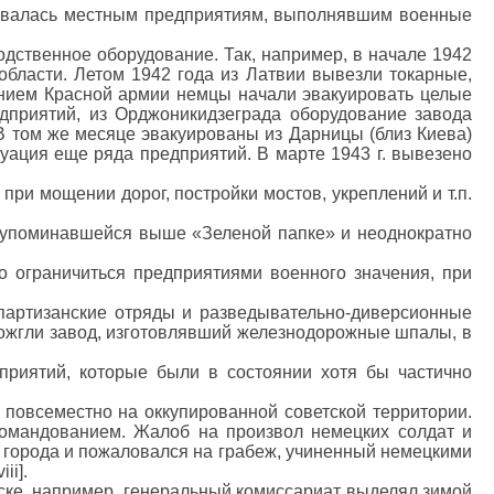
давалась местным предприятиям, выполнявшим военные
ственное оборудование. Так, например, в начале 1942
бласти. Летом 1942 года из Латвии вывезли токарные,
лением Красной армии немцы начали эвакуировать целые
дприятий, из Орджоникидзеграда оборудование завода
 том же месяце эвакуированы из Дарницы (близ Киева)
уация еще ряда предприятий. В марте 1943 г. вывезено
ри мощении дорог, постройки мостов, укреплений и т.п.
 упоминавшейся выше «Зеленой папке» и неоднократно
 ограничиться предприятиями военного значения, при
 партизанские отряды и разведывательно-диверсионные
сожгли завод, изготовлявший железнодорожные шпалы, в
приятий, которые были в состоянии хотя бы частично
повсеместно на оккупированной советской территории.
командованием. Жалоб на произвол немецких солдат и
у города и пожаловался на грабеж, учиненный немецкими
ii].
ске, например, генеральный комиссариат выделял зимой