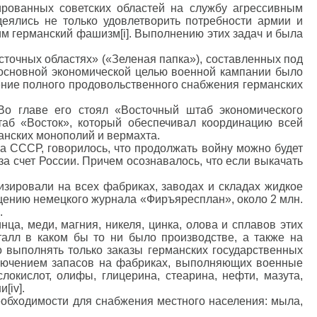
ированных советских областей на службу агрессивным
деялись не только удовлетворить потребности армии и
м германский фашизм[i]. Выполнению этих задач и была
сточных областях» («Зеленая папка»), составленных под
 основной экономической целью военной кампании было
ение полного продовольственного снабжения германских
Во главе его стоял «Восточный штаб экономического
таб «Восток», который обеспечивал координацию всей
анских монополий и вермахта.
а СССР, говорилось, что продолжать войну можно будет
а счет России. Причем осознавалось, что если выкачать
изировали на всех фабриках, заводах и складах жидкое
щению немецкого журнала «Фиръяресплан», около 2 млн.
.
ца, меди, магния, никеля, цинка, олова и сплавов этих
алл в каком бы то ни было производстве, а также на
выполнять только заказы германских государственных
сключением запасов на фабриках, выполняющих военные
локислот, олифы, глицерина, стеарина, нефти, мазута,
[iv].
еобходимости для снабжения местного населения: мыла,