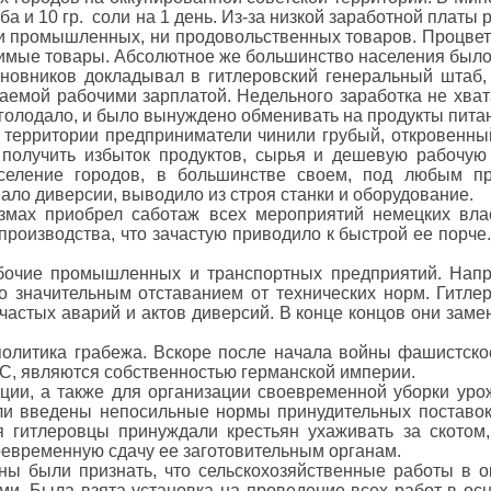
еба и 10 гр. соли на 1 день. Из-за низкой заработной пла
 ни промышленных, ни продовольственных товаров. Процве
имые товары. Абсолютное же большинство населения было 
новников докладывал в гитлеровский генеральный штаб,
чаемой рабочими зарплатой. Недельного заработка не хва
 голодало, и было вынуждено обменивать на продукты пит
 территории предприниматели чинили грубый, откровенны
 получить избыток продуктов, сырья и дешевую рабочу
аселение городов, в большинстве своем, под любым п
вало диверсии, выводило из строя станки и оборудование.
змах приобрел саботаж всех мероприятий немецких вла
роизводства, что зачастую приводило к быстрой ее порче
бочие промышленных и транспортных предприятий. Напри
 значительным отставанием от технических норм. Гитле
астых аварий и актов диверсий. В конце концов они заме
политика грабежа. Вскоре после начала войны фашистское
ТС, являются собственностью германской империи.
кции, а также для организации своевременной уборки уро
ыли введены непосильные нормы принудительных поставок
я гитлеровцы принуждали крестьян ухаживать за скотом,
оевременную сдачу ее заготовительным органам.
ны были признать, что сельскохозяйственные работы в 
ами. Была взята установка на проведение всех работ в о