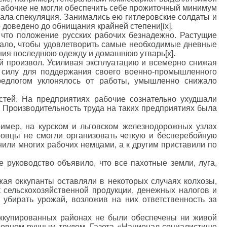
ты рабочие не могли обеспечить себе прожиточный минимум
тала спекуляция. Занимались ею гитлеровские солдаты и
доведено до обнищания крайней степени[ix].
 что положение русских рабочих безнадежно. Растущие
тало, чтобы удовлетворить самые необходимые дневные
ания последнюю одежду и домашнюю утварь[x].
й произвол. Усиливая эксплуатацию и всемерно снижая
ю силу для поддержания своего военно-промышленного
редлогом уклонялось от работы, умышленно снижало
стей. На предприятиях рабочие сознательно ухудшали
. Производительность труда на таких предприятиях была
мер, на курском и льговском железнодорожных узлах
ровцы не смогли организовать четкую и бесперебойную
нили многих рабочих немцами, а к другим приставили по
 руководство объявило, что все пахотные земли, луга,
жая оккупанты оставляли в некоторых случаях колхозы,
 сельскохозяйственной продукции, денежных налогов и
 убирать урожай, возложив на них ответственность за
оккупированных районах не были обеспечены ни живой
сновном ручным трудом. Газета «Национал-социалистише