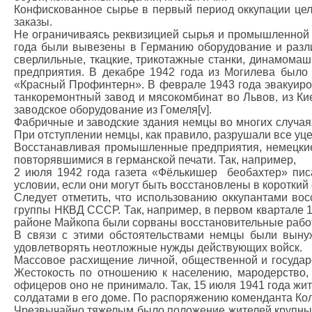
Конфискованное сырье в первый период оккупации це
заказы.
Не ограничиваясь реквизицией сырья и промышленной 
года были вывезены в Германию оборудование и разли
сверлильные, ткацкие, трикотажные станки, динамомаш
предприятия. В декабре 1942 года из Могилева было
«Красный Профинтерн». В феврале 1943 года эвакуиро
танкоремонтный завод и мясокомбинат во Львов, из Ки
заводское оборудование из Гомеля[v].
Фабричные и заводские здания немцы во многих случаях
При отступлении немцы, как правило, разрушали все 
Восстанавливая промышленные предприятия, немецкие
повторявшимися в германской печати. Так, например,
2 июля 1942 года газета «Фёлькишер беобахтер» пис
условии, если они могут быть восстановлены в короткий с
Следует отметить, что использованию оккупантами во
группы НКВД СССР. Так, например, в первом квартале 
районе Майкопа были сорваны восстановительные работы
В связи с этими обстоятельствами немцы были вынуж
удовлетворять неотложные нужды действующих войск.
Массовое расхищение личной, общественной и государ
Жестокость по отношению к населению, мародерство,
офицеров оно не принимало. Так, 15 июля 1941 года жи
солдатами в его доме. По распоряжению коменданта Коля
Чрезвычайно тяжелым было положение жителей крупных 