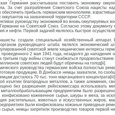
кая Германия рассчитывала поставить экономику оккуп
ла. За счет разграбления Советского Союза нацисты на
 и обеспечить прибыль германским монополиям, взрастивши
 оккупантов на захваченной территории СССР.
ективах руководству экономикой во вновь оккупируемых во
 Германии на Советский Союз. Согласно этому документу
ия и нефти. Первой задачей являлось быстрое осуществл
фашисты создали специальный хозяйственный аппарат. 
 органом руководящего штаба являлся экономический ш
купированной советской земле хищнические интересы герм
 проведенного 2 мая 1941 года, незадолго до нападения н
 третьем году войны станут снабжаться продовольствием з
миллионов советских людей будут обречены на голод[ii].
мического руководства германские войска полностью рекв
 готовую продукцию. В Донбассе немцы захватили, по сооб
емцам досталось 70 тыс. тонн марганцевого концентрата[iii]
об изъятии благородных металлов, а также алюминия, свин
ещено без разрешения рейхскомиссара использовать мет
и металлообрабатывающим предприятиям было разрешено 
ло конфисковано кожевенное сырье, шкуры и меха, за и
ция растительных, животных и искусственных жиров, мас
предприятиях были конфискованы кожаные приводные ремни
 сырья, немцы запретили производство товаров первой н