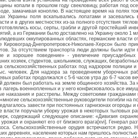
нщины копали в прошлом году свекловицу, работая под осе
оде, замачивая коноплю. В настоящее время на полях тоже
нах Украины поля вскапывались лопатами и засевались 
асти и в других местностях из-за полного отсутствия тягл
готовлялись косы, серпы, грабли и другой простейший ин
тий, а из Германии было доставлено на Украину около 1 млн
людевших оккупированных областях, германские власти отп
е Кировоград-Днепропетровск-Николаев-Херсон было прину
угов. За отсутствием транспорта люди должны были идти
ие и хорошее поведение» - увеличение приусадебных 
х хозяек, студентов, школьников, служащих, безработных[x
а сельскохозяйственных работах под надзором полиции и
тыс. человек. Для надзора за проведением уборочных р
евых работах продолжался с 5-6 часов утра до 6-7 часов 
ый должен был работать на земле общинного хозяйства. За
 в лагерь военнопленных и у него конфисковалось все имущ
ные наказания и расстрелы. Между советскими гражданам
многие сельскохозяйственные руководители погибли на пос
редлагалось завести при постоянных гарнизонах огороды и 
е власти поручали уборку урожая в некоторых тыловых ра
очерк, содержащий следующее описание: «Дивизия охраняе
урожая и охраняют его от близкого врага[xvi]. Генерал ра
коса. Сельскохозяйственные орудия встречаются редко. 
х деревнях, население которых нам пришлось полностью вы