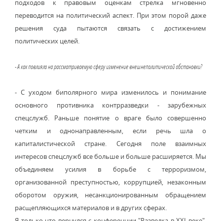
подходов к правовым оценкам стрелка мгновенно
переводится на политический аспект. При этом порой даже
решения суда пытаются связать с достижением
политических целей.
- А как повлияло на рассматриваемую сферу изменение внешнеполитической обстановки?
- С уходом биполярного мира изменилось и понимание
основного противника контрразведки - зарубежных
спецслужб. Раньше понятие о враге было совершенно
четким и однонаправленным, если речь шла о
капиталистической стране. Сегодня поле взаимных
интересов спецслужб все больше и больше расширяется. Мы
объединяем усилия в борьбе с терроризмом,
организованной преступностью, коррупцией, незаконным
оборотом оружия, несанкционированным обращением
расщепляющихся материалов и в других сферах.
Я только что вернулся с конференции "Разведка в XXI веке",