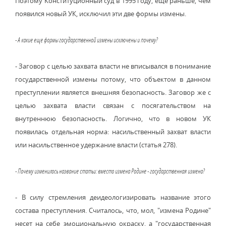
Поэтому Конституционный суд в 1995 году, еще раньше, чем
появился новый УК, исключил эти две формы измены.
- А какие еще формы государственной измены исключены и почему?
- Заговор с целью захвата власти не вписывался в понимание
государственной измены потому, что объектом в данном
преступлении является внешняя безопасность. Заговор же с
целью захвата власти связан с посягательством на
внутреннюю безопасность. Логично, что в новом УК
появилась отдельная норма: насильственный захват власти
или насильственное удержание власти (статья 278).
- Почему изменилось название статьи: вместо измена Родине - государственная измена?
- В силу стремления деидеологизировать название этого
состава преступления. Считалось, что, мол, "измена Родине"
несет на себе эмоциональную окраску, а "государственная