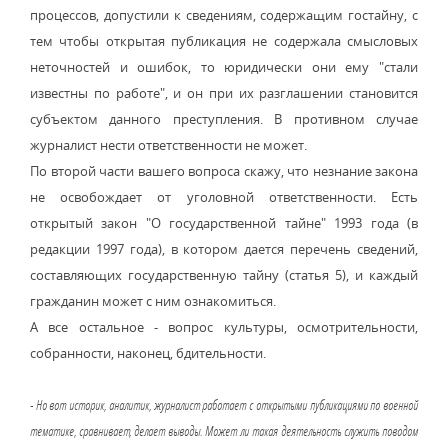
процессов, допустили к сведениям, содержащим гостайну, с
тем чтобы открытая публикация не содержала смысловых
неточностей и ошибок, то юридически они ему "стали
известны по работе", и он при их разглашении становится
субъектом данного преступления. В противном случае
журналист нести ответственности не может.
По второй части вашего вопроса скажу, что незнание закона
не освобождает от уголовной ответственности. Есть
открытый закон "О государственной тайне" 1993 года (в
редакции 1997 года), в котором дается перечень сведений,
составляющих государственную тайну (статья 5), и каждый
гражданин может с ним ознакомиться.
А все остальное - вопрос культуры, осмотрительности,
собранности, наконец, бдительности.
- Но вот историк, аналитик, журналист работает с открытыми публикациями по военной
тематике, сравнивает, делает выводы. Может ли такая деятельность служить поводом