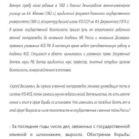
Военную службу начал рядовым в 1958 г. Окончил Ленинградское военно-инженерное
училище им. А.А. Жданова (1962 г.), юридический факультет Казанского государственного
университета (1969 г.), аспирантуру Высшей школы КГБ СССР им. Ф.Э. Дзержинского (1974 г.).
В органах государственной безопасности прошел путь от оперативного работника
военной контрразведки до начальника Академии МБ России и начальника Договорно-
правового управления ФСБ РФ. В настоящее время ведет преподавательскую работу в
Академии ФСБ. Специалист в области криминологии и уголовного права. Заслуженный
деятель науки РФ, доктор юридических наук, профессор, почетный сотрудник органов
безопасности, генерал-лейтенант в отставке.
-Сергей Васильевич, Вы служили в военной контрразведке, занимали руководящие посты в
системе КГБ-ФСБ, потом занялись научно-педагогической деятельностью, то есть имеете
знания и опыт в сфере борьбы со шпионажем. Что изменилось за последние десять лет в
этой сфере? Возросло ли число посягательств на государственные и военные тайны России?
- За последние годы число дел, связанных с государственной
изменой и шпионажем, выросло. Обострение борьбы