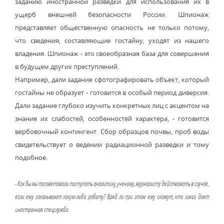
заданию иностранной разведки для использования их в
ущерб внешней безопасности России. Шпионаж
представляет общественную опасность не только потому,
что сведения, составляющие гостайну, уходят из нашего
владения. Шпионаж - это своеобразная база для совершения
в будущем других преступлений.
Например, дали задание сфотографировать объект, который
гостайны не образует - готовится в особый период диверсия.
Дали задание глубоко изучить конкретных лиц с акцентом на
знание их слабостей, особенностей характера, - готовится
вербовочный контингент. Сбор образцов почвы, проб воды
свидетельствует о ведении радиационной разведки и тому
подобное.
- Как бы вы посоветовали поступать аналитику, ученому, журналисту действовать в случае,
если ему заказывают какую-либо работу? Вряд ли при этом ему скажут, что заказ дает
иностранная спецслужба.