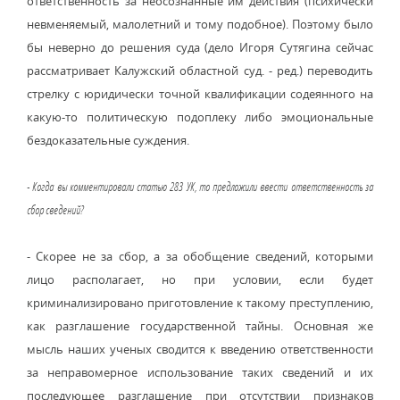
ответственность за неосознанные им действия (психически
невменяемый, малолетний и тому подобное). Поэтому было
бы неверно до решения суда (дело Игоря Сутягина сейчас
рассматривает Калужский областной суд. - ред.) переводить
стрелку с юридически точной квалификации содеянного на
какую-то политическую подоплеку либо эмоциональные
бездоказательные суждения.
- Когда вы комментировали статью 283 УК, то предложили ввести ответственность за
сбор сведений?
- Скорее не за сбор, а за обобщение сведений, которыми
лицо располагает, но при условии, если будет
криминализировано приготовление к такому преступлению,
как разглашение государственной тайны. Основная же
мысль наших ученых сводится к введению ответственности
за неправомерное использование таких сведений и их
последующее разглашение при отсутствии признаков