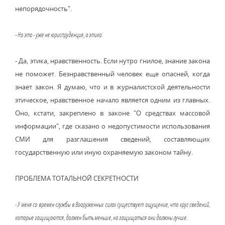
непорядочность".
- Но это - уже не юриспруденция, а этика.
- Да, этика, нравственность. Если нутро гнилое, знание закона
не поможет. Безнравственный человек еще опасней, когда
знает закон. Я думаю, что и в журналистской деятельности
этическое, нравственное начало является одним из главных.
Оно, кстати, закреплено в законе "О средствах массовой
информации", где сказано о недопустимости использования
СМИ для разглашения сведений, составляющих
государственную или иную охраняемую законом тайну.
ПРОБЛЕМА ТОТАЛЬНОЙ СЕКРЕТНОСТИ
- У меня со времен службы в Вооруженных силах существует ощущение, что круг сведений,
которые защищаются, должен быть меньше, но защищаться они должны лучше.