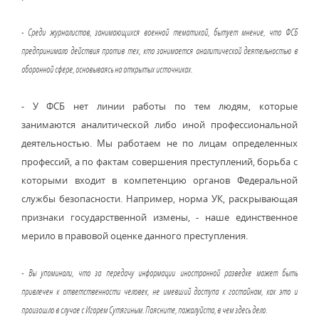
- Среди журналистов, занимающихся военной тематикой, бытует мнение, что ФСБ
предпринимало действия против тех, кто занимается аналитической деятельностью в
оборонной сфере, основываясь на открытых источниках.
- У ФСБ нет линии работы по тем людям, которые
занимаются аналитической либо иной профессиональной
деятельностью. Мы работаем не по лицам определенных
профессий, а по фактам совершения преступлений, борьба с
которыми входит в компетенцию органов Федеральной
службы безопасности. Например, норма УК, раскрывающая
признаки государственной измены, - наше единственное
мерило в правовой оценке данного преступления.
- Вы упоминали, что за передачу информации иностранной разведке может быть
привлечен к ответственности человек, не имевший доступа к гостайнам, как это и
произошло в случае с Игорем Сутягиным. Поясните, пожалуйста, в чем здесь дело.