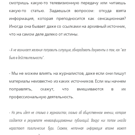
смотришь какую-то телевизионную передачу или читаешь
какую-то статью. Задаешься вопросом: откуда взята
информация, которая преподносится как сенсационная?
Иногда она бывает даже со ссылками на архивный источник,
что на самом деле далеко от истины.
- А не возникает желания поправить ситуацию, обнародовать документы о том, как "все
было в действительности".
- Мы не можем влиять на журналистов, даже если они пишут
материалы неизвестно из каких источников. Если мы начнем
поправлять, скажут, что вмешиваются в их
профессиональную деятельность.
- Но речь идет не столько о журналистах, сколько об общественном мнении, которое
создается в результате неквалифицированных публикаций. Вокруг них потом иногда
нарастают политические бури. Скажем, неточная информация вполне может