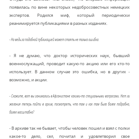
появилась по вине некоторых недобросовестных немецких
экспертов. Родился миф, который периодически
реанимируется публикациями в разных изданиях.
- Но ведь за подобной публикацией может стоять не только ошибка.
- Я не думаю, что доктор исторических наук, бывший
военнослужащий, проводит какую-то акцию или его кто-то
использует. В данном случае это ошибка, но в других -
возможно, и акции.
- Скажите, вот вы занимались в Афганистане какими-то специальными вопросами. Нет ли
желания теперь пойти в архив, посмотреть, что там и как там было более подробно,
более масштабно?
- В архиве так не бывает, чтобы человек пошел и взял с полки
какое-то дело, сел, почитал и удовлетворил свое