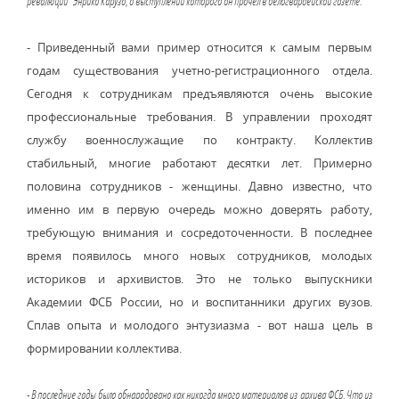
революции" Энрико Карузо, о выступлении которого он прочел в белогвардейской газете.
- Приведенный вами пример относится к самым первым
годам существования учетно-регистрационного отдела.
Сегодня к сотрудникам предъявляются очень высокие
профессиональные требования. В управлении проходят
службу военнослужащие по контракту. Коллектив
стабильный, многие работают десятки лет. Примерно
половина сотрудников - женщины. Давно известно, что
именно им в первую очередь можно доверять работу,
требующую внимания и сосредоточенности. В последнее
время появилось много новых сотрудников, молодых
историков и архивистов. Это не только выпускники
Академии ФСБ России, но и воспитанники других вузов.
Сплав опыта и молодого энтузиазма - вот наша цель в
формировании коллектива.
- В последние годы было обнародовано как никогда много материалов из архива ФСБ. Что из