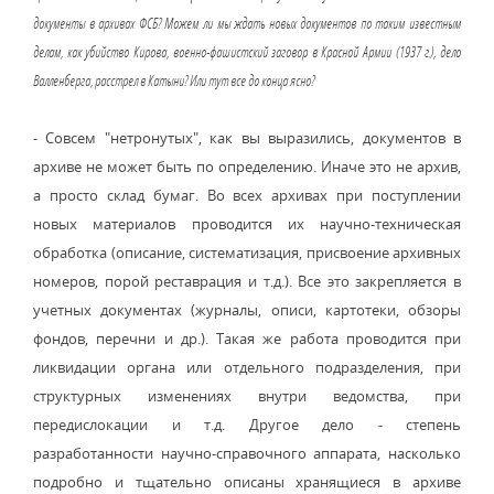
документы в архивах ФСБ? Можем ли мы ждать новых документов по таким известным
делам, как убийство Кирова, военно-фашистский заговор в Красной Армии (1937 г.), дело
Валленберга, расстрел в Катыни? Или тут все до конца ясно?
- Совсем "нетронутых", как вы выразились, документов в
архиве не может быть по определению. Иначе это не архив,
а просто склад бумаг. Во всех архивах при поступлении
новых материалов проводится их научно-техническая
обработка (описание, систематизация, присвоение архивных
номеров, порой реставрация и т.д.). Все это закрепляется в
учетных документах (журналы, описи, картотеки, обзоры
фондов, перечни и др.). Такая же работа проводится при
ликвидации органа или отдельного подразделения, при
структурных изменениях внутри ведомства, при
передислокации и т.д. Другое дело - степень
разработанности научно-справочного аппарата, насколько
подробно и тщательно описаны хранящиеся в архиве