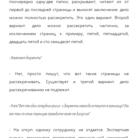
поочередно одну-две папки, раскрывают, читают их от
первой до последней страницы и выносят заключение: дело
можно полностью рассекретить. Это один вариант. Второй
вариант: дело можно рассекретить частично, за
исключением страниц, к примеру, пятой, пятнадцатой,
двадцать пятой и сто семьдесят пятой.
- Извлекают документы?
- Нет, просто пишут, что вот такие страницы не
рассекречивать. Существует и третий вариант: дело
рассекречиванию не подлежит.
- И все? Вот так один сотрудник решил - и документы навсегда останутся в хранилище? Или
все-таки по этим страницам проводится какая-то дискуссия?
- На откуп одному сотруднику не отдается. Экспертная
оценка документов проводится специальной комиссией,