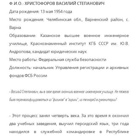
Ф.И.О.: ХРИСТОФОРОВ ВАСИЛИЙ СТЕПАНОВИЧ
Дата рождения: 13 мая 1954 года
Место рождения: Челябинская обл., Варненский район, с.
Варна
Образование: Казанское высшее военное инженерное
училище, Краснознаменный институт КГБ СССР им. Ю.В.
Андропова, кандидат юридических наук
Место работы: Федеральная служба безопасности
Должность: начальник Управления регистрации и архивных
фондов ФСБ России
- Василий Степанович, вы в свое время окончили военное инженерное училище. Не тяжело
было переквалифицироваться из "физиков" в "лирики", из технарей в гуманитарии?
- Этот процесс занял четверть века. За это время я окончил
два учебных заведения, выучил персидский язык, три года
находился в служебной командировке в Республике