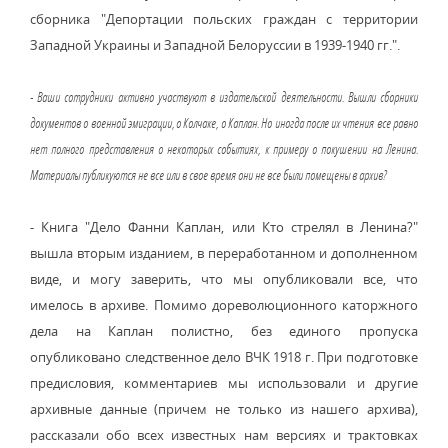
сборника "Депортации польских граждан с территории
Западной Украины и Западной Белоруссии в 1939-1940 гг.".
- Ваши сотрудники активно участвуют в издательской деятельности. Вышли сборники
документов о военной эмиграции, о Колчаке, о Каплан. Но иногда после их чтения все равно
нет полного представления о некоторых событиях, к примеру о покушении на Ленина.
Материалы публикуются не все или в свое время они не все были помещены в архив?
- Книга "Дело Фанни Каплан, или Кто стрелял в Ленина?"
вышла вторым изданием, в переработанном и дополненном
виде, и могу заверить, что мы опубликовали все, что
имелось в архиве. Помимо дореволюционного каторжного
дела на Каплан полистно, без единого пропуска
опубликовано следственное дело ВЧК 1918 г. При подготовке
предисловия, комментариев мы использовали и другие
архивные данные (причем не только из нашего архива),
рассказали обо всех известных нам версиях и трактовках