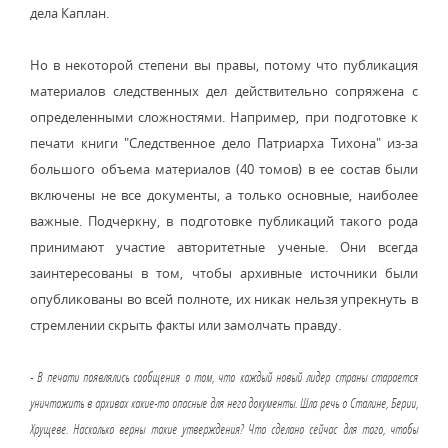
дела Каплан.
Но в некоторой степени вы правы, потому что публикация
материалов следственных дел действительно сопряжена с
определенными сложностями. Например, при подготовке к
печати книги "Следственное дело Патриарха Тихона" из-за
большого объема материалов (40 томов) в ее состав были
включены не все документы, а только основные, наиболее
важные. Подчеркну, в подготовке публикаций такого рода
принимают участие авторитетные ученые. Они всегда
заинтересованы в том, чтобы архивные источники были
опубликованы во всей полноте, их никак нельзя упрекнуть в
стремлении скрыть факты или замолчать правду.
- В печати появлялись сообщения о том, что каждый новый лидер страны старается
уничтожить в архивах какие-то опасные для него документы. Шла речь о Сталине, Берии,
Хрущеве. Насколько верны такие утверждения? Что сделано сейчас для того, чтобы