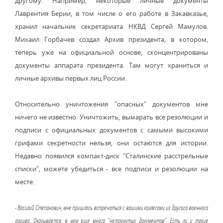
другому. Например, некоторые личные документы
Лаврентия Берии, в том числе о его работе в Закавказье,
хранил начальник секретариата НКВД Сергей Мамулов.
Михаил Горбачев создал Архив президента, в котором,
теперь уже на официальной основе, сконцентрированы
документы аппарата президента. Там могут храниться и
личные архивы первых лиц России.
Относительно уничтожения "опасных" документов мне
ничего не известно. Уничтожить, вымарать все резолюции и
подписи с официальных документов с самыми высокими
грифами секретности нельзя, они остаются для истории.
Недавно появился компакт-диск "Сталинские расстрельные
списки", можете убедиться - все подписи и резолюции на
месте.
- Василий Степанович, мне пришлось встречаться с вашими коллегами из другого военного
архива. Оказывается, в нем еще много "нетронутых документов". Есть ли и такие