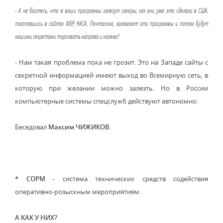
- А не боитесь, что в ваши программы залезут хакеры, как они уже это сделали в США,
покопавшись в сайтах ФБР, НАСА, Пентагона, взломают эти программы и потом будут
нашими секретами торговать направо и налево?
- Нам такая проблема пока не грозит. Это на Западе сайты с
секретной информацией имеют выход во Всемирную сеть, в
которую при желании можно залезть. Но в России
компьютерные системы спецслужб действуют автономно.
Беседовал
Максим ЧИЖИКОВ.
* СОРМ
- система технических средств содействия
оперативно-розыскным мероприятиям.
А КАК У НИХ?