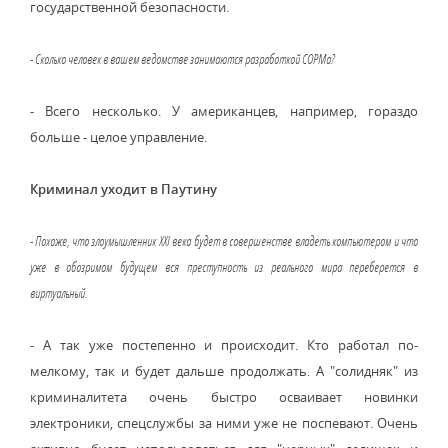
государственной безопасности.
- Сколько человек в вашем ведомстве занимаются разработкой СОРМа?
- Всего несколько. У американцев, например, гораздо
больше - целое управление.
Криминал уходит в Паутину
- Похоже, что злоумышленник XXI века будет в совершенстве владеть компьютером и что
уже в обозримом будущем вся преступность из реального мира переберется в
виртуальный.
- А так уже постепенно и происходит. Кто работал по-
мелкому, так и будет дальше продолжать. А "солидняк" из
криминалитета очень быстро осваивает новинки
электроники, спецслужбы за ними уже не поспевают. Очень