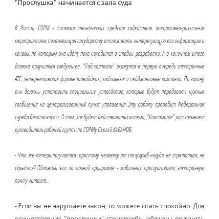
"Прослушка" начинается с зала суда
В России СОРМ - система технических средств содействия оперативно-розыскным
мероприятиям, позволяющая государству отслеживать интересующую его информацию и
каналы, по которым она идет, пока находится в стадии разработки. А в конечном итоге
должно получиться следующее. "Под колпаком" окажутся в первую очередь электронные
АТС, интернетовские фирмы-провайдеры, мобильные и пейджинговые компании. По закону,
они должны установить специальные устройства, которые будут передавать нужные
сообщения на централизованный пункт управления. Эту работу проводит Федеральная
служба безопасности. О том, как будет действовать система, "Комсомолке" рассказывает
руководитель рабочей группы по СОРМу Сергей КАБАНОВ.
- Что же теперь получается: простому человеку от спецслужб никуда не спрятаться, не
скрыться? Обложили его по полной программе - мобильник прослушивают, электронную
почту читают...
- Если вы не нарушаете закон, то можете спать спокойно. Для
осуществления "прослушки" спецслужбы обязаны получить