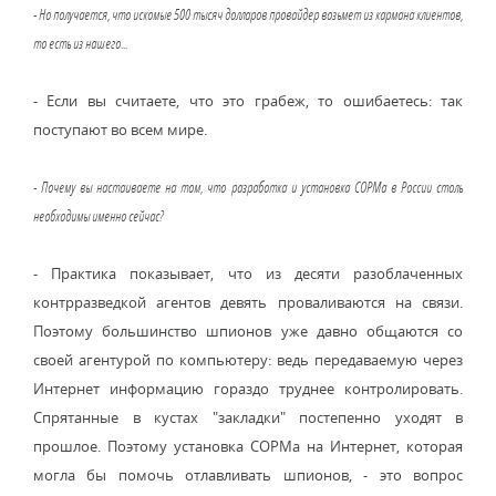
- Но получается, что искомые 500 тысяч долларов провайдер возьмет из кармана клиентов,
то есть из нашего...
- Если вы считаете, что это грабеж, то ошибаетесь: так
поступают во всем мире.
- Почему вы настаиваете на том, что разработка и установка СОРМа в России столь
необходимы именно сейчас?
- Практика показывает, что из десяти разоблаченных
контрразведкой агентов девять проваливаются на связи.
Поэтому большинство шпионов уже давно общаются со
своей агентурой по компьютеру: ведь передаваемую через
Интернет информацию гораздо труднее контролировать.
Спрятанные в кустах "закладки" постепенно уходят в
прошлое. Поэтому установка СОРМа на Интернет, которая
могла бы помочь отлавливать шпионов, - это вопрос