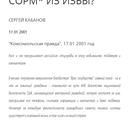
СОРМ* ИЗ ИЗБЫ?
СЕРГЕЙ КАБАНОВ
17.01.2001
"Комсомольская правда", 17.01.2001 год
Кого и как прослушивают российские спецслужбы в эпоху мобильников, пейджеров и
компьютеров
В весьма популярном американском блокбастере "Враг государства" главный герой - ни в
чем не повинный гражданин - становится на пути АНБ (Агентства национальной
безопасности США, занимающегося электронной разведкой), которое охотится за ним,
прослушивая его телефоны, считывая информацию с компьютера и даже пейджера.
Несмотря на очевидную фантастичность голливудского сюжета, похожие системы
существуют и в реальной жизни, в том числе и в нашей стране.