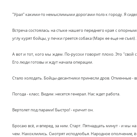
"Урал" какими-то немыслимыми дорогами полз к городу. Я сидел
Встреча состоялась на стыке нашего переднего края с опорным
углу курят бойцы, у печки греется собака (Марк ее еще не съел)
А вот и тот, кого мы ждем. По-русски говорит плохо. Это "свой
Его люди готовы и ждут начала операции.
Стало холодать. Бойцы-десантники принесли дров. Отменные - вяз
Погода - класс. Видим: несется генерал. Нас ждет работа.
Вертолет под парами! Быстро! - кричит он.
Бросаю всё, и вперед, за ним. Старт. Пятнадцать минут - и мы на
чем. Нахохлились. Смотрят исподлобья. Народное ополчение, ё