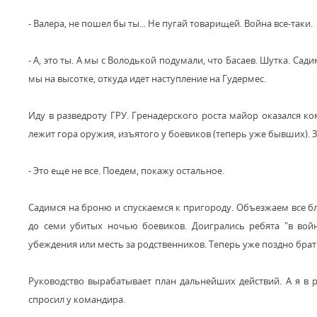
- Валера, не пошел бы ты... Не пугай товарищей. Война все-таки.
- А, это ты. А мы с Володькой подумали, что Басаев. Шутка. Са
мы на высотке, откуда идет наступление на Гудермес.
Иду в разведроту ГРУ. Гренадерского роста майор оказался ко
лежит гора оружия, изъятого у боевиков (теперь уже бывших). З
- Это еще не все. Поедем, покажу остальное.
Садимся на броню и спускаемся к пригороду. Объезжаем все бл
до семи убитых ночью боевиков. Доигрались ребята "в вой
убеждения или месть за родственников. Теперь уже поздно брат
Руководство вырабатывает план дальнейших действий. А я в р
спросил у командира.