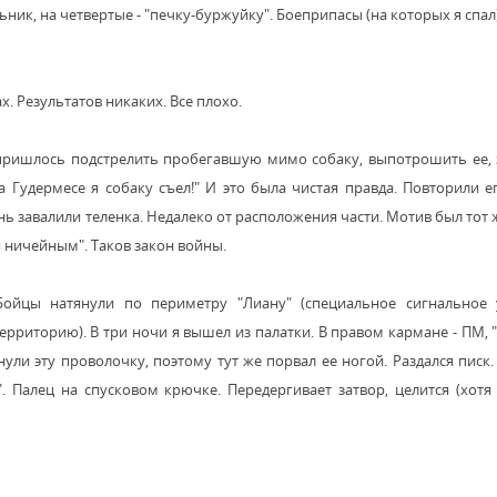
альник, на четвертые - "печку-буржуйку". Боеприпасы (на которых я спа
х. Результатов никаких. Все плохо.
у пришлось подстрелить пробегавшую мимо собаку, выпотрошить ее,
 Гудермесе я собаку съел!" И это была чистая правда. Повторили е
 завалили теленка. Недалеко от расположения части. Мотив был тот же
я ничейным". Таков закон войны.
Бойцы натянули по периметру "Лиану" (специальное сигнальное у
иторию). В три ночи я вышел из палатки. В правом кармане - ПМ, "
нули эту проволочку, поэтому тут же порвал ее ногой. Раздался писк.
. Палец на спусковом крючке. Передергивает затвор, целится (хотя