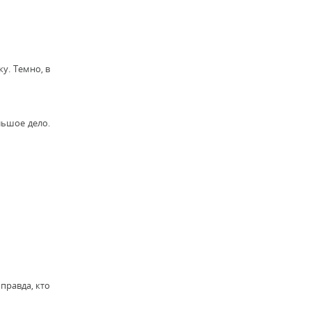
у. Темно, в
льшое дело.
 правда, кто