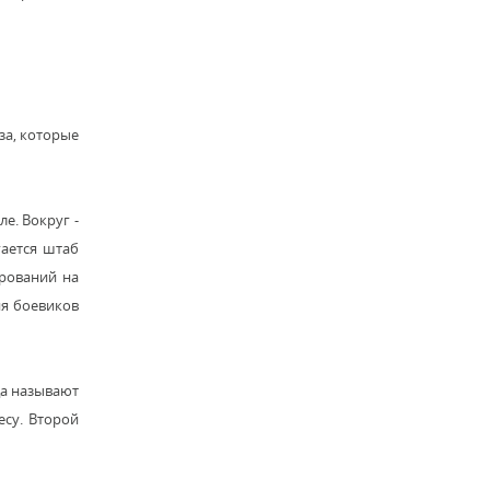
за, которые
е. Вокруг -
гается штаб
рований на
ия боевиков
да называют
есу. Второй