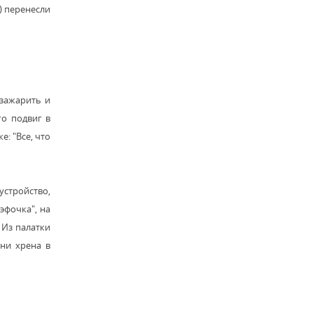
л) перенесли
 зажарить и
го подвиг в
: "Все, что
стройство,
эфочка", на
 Из палатки
 ни хрена в