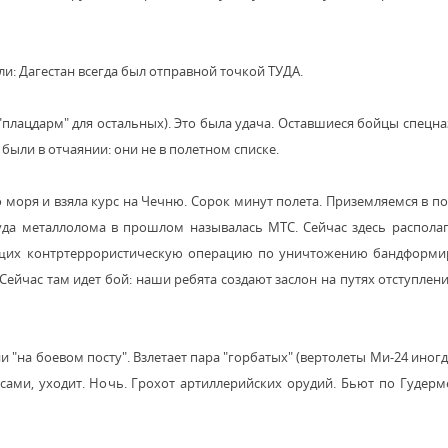
и: Дагестан всегда был отправной точкой ТУДА.
 "плацдарм" для остальных). Это была удача. Оставшиеся бойцы спецна
 были в отчаянии: они не в полетном списке.
 моря и взяла курс на Чечню. Сорок минут полета. Приземляемся в пол
уда металлолома в прошлом называлась МТС. Сейчас здесь распола
ящих контртеррористическую операцию по уничтожению бандформи
Сейчас там идет бой: наши ребята создают заслон на путях отступлен
и "на боевом посту". Взлетает пара "горбатых" (вертолеты Ми-24 иног
асами, уходит. Ночь. Грохот артиллерийских орудий. Бьют по Гудерм