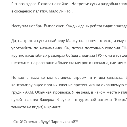
Я снова в деле. Я снова на войне... На третьи сутки раздобыл сп
в соседнюю палатку. Мало ли что...
Наступил ноябрь. Выпал снег. Каждый день ребята сидят в засада
Да, на третьи сутки снайперу Марку стало нечего есть, и ем
употребить по назначению. Он, потом постоянно говорил: "На
крупномасштабных размерах бойцы спецназа ГРУ - они в тот день
шевелится на расстоянии более ста метров от хозяина, считаетс
Ночью в палатке мы остались втроем: я и два связиста. 
контролирующее проникновение противника на охраняемую терр
груди - АКМ. Обычная проверка. Я не знал, в каком месте натя
пулей вылетел Валерка. B руках - штурмовой автомат "Вихрь"
темноте не видит) и кричит:
- Стой! Стрелять буду! Пароль какой?!