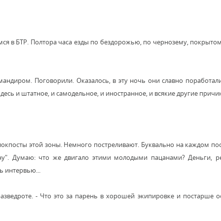
димся в БТР. Полтора часа езды по бездорожью, по чернозему, покрытом
мандиром. Поговорили. Оказалось, в эту ночь они славно поработали
десь и штатное, и самодельное, и иностранное, и всякие другие причи
окпосты этой зоны. Немного постреливают. Буквально на каждом пост
ну". Думаю: что же двигало этими молодыми пацанами? Деньги, р
ь интервью...
азведроте. - Что это за парень в хорошей экипировке и постарше о