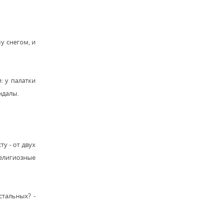
у снегом, и
: у палатки
ндалы.
у - от двух
елигиозные
стальных? -