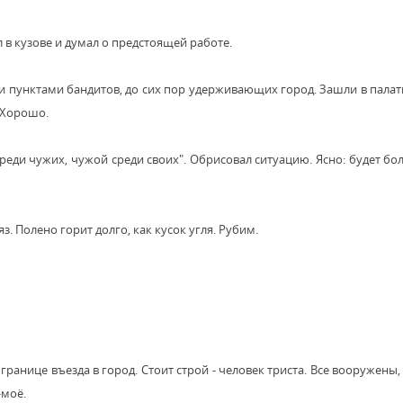
 в кузове и думал о предстоящей работе.
и пунктами бандитов, до сих пор удерживающих город. Зашли в палатк
. Хорошо.
 среди чужих, чужой среди своих". Обрисовал ситуацию. Ясно: будет бо
. Полено горит долго, как кусок угля. Рубим.
 границе въезда в город. Стоит строй - человек триста. Все вооружены,
-моё.