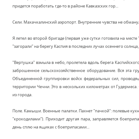
придется поработать где-то в районе Кавказских гор...
Сели. Махачкалинский аэропорт. Внутренние чувства не обманул
Я летел во второй бригаде (первая уже сутки готовила на месте
"загорали" на берегу Каспия в последних лучах осеннего солнца,
"Вертушка" взмыла в небо, пролетела вдоль берега Каспийского
заброшенное сельскохозяйственное оборудование. Вся эта гр
Объединенной группировки войск федеральных сил, провод
территории Чечни. Это в нескольких километрах от Гудермеса. 
из города.
Поле. Камыши. Военные палатки. Пахнет "пачкой": полевые кухн
"крокодилами"). Приходит другая пара, заправляется боеприп
день сплю на ящиках с боеприпасами...