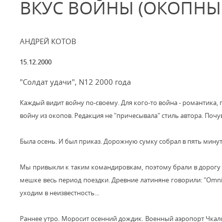
ВКУС ВОЙНЫ (ОКОПНЫ
АНДРЕЙ КОТОВ
15.12.2000
"Солдат удачи", N12 2000 года
Каждый видит войну по-своему. Для кого-то война - романтика, 
войну из окопов. Редакция не "причесывала" стиль автора. Почув
Была осень. И был приказ. Дорожную сумку собрал в пять минут. 
Мы привыкли к таким командировкам, поэтому брали в дорогу в
мешке весь период поездки. Древние латиняне говорили: "Omnia
уходим в неизвестность...
Раннее утро. Моросит осенний дождик. Военный аэропорт Чкалов