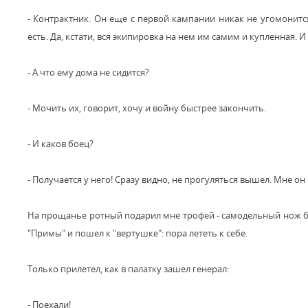
- Контрактник. Он еще с первой кампании никак не угомонитс
есть. Да, кстати, вся экипировка на нем им самим и купленная. 
- А что ему дома не сидится?
- Мочить их, говорит, хочу и войну быстрее закончить.
- И каков боец?
- Получается у него! Сразу видно, не прогуляться вышел. Мне он
На прощанье ротный подарил мне трофей - самодельный нож бое
"Примы" и пошел к "вертушке": пора лететь к себе.
Только прилетел, как в палатку зашел генерал:
- Поехали!