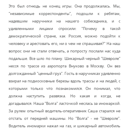
Это был отнюдь не конец игры. Она продолжалась. Мы,
"независимые корреспонденты", подошли к ребятам,
надевшим наручники на нашего собеседника, и с
удивленными лицами спросили: "Почему в такой
демократической стране, как Россия, можно подойти к
человеку и арестовать его, ни о чем не спрашивая?" На наш
вопрос они не стали отвечать, а попросту послали нас куда
подальше. Все шло по плану. Шикарный черный "Шевроле"
несся по трассе из аэропорта Внуково в Москву. Он вез
долгожданный "ценный груз". Гость в наручниках удивленно
взирал на подмосковные березы вдоль трассы и на людей, с
которыми только что познакомился. Он понимал, что
должна наступить развязка. Но какая и когда, не
догадывался. Наша "Волга" ласточкой неслась за иномаркой.
За рулем опытный водитель-оперативник Саша старался не
отстать от передней машины. Но "Волга" - не "Шевроле".
Водитель иномарки нажал на газ, и шикарный автомобиль