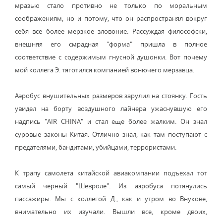
мразью стало противно не только по моральным
соображениям, но и потому, что он распространял вокруг
себя все более мерзкое зловоние. Рассуждая философски,
внешняя его смрадная "форма" пришла в полное
соответствие с содержимым гнусной душонки. Вот почему
мой коллега Э. тяготился компанией вонючего мерзавца.
Аэробус внушительных размеров зарулил на стоянку. Гость
увидел на борту воздушного лайнера ужаснувшую его
надпись "AIR CHINA" и стал еще более жалким. Он знал
суровые законы Китая. Отлично знал, как там поступают с
предателями, бандитами, убийцами, террористами.
К трапу самолета китайской авиакомпании подъехал тот
самый черный "Шевроле". Из аэробуса потянулись
пассажиры. Мы с коллегой Д., как и утром во Внукове,
внимательно их изучали. Вышли все, кроме двоих,