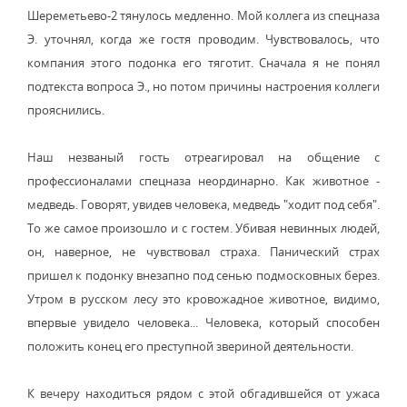
Шереметьево-2 тянулось медленно. Мой коллега из спецназа
Э. уточнял, когда же гостя проводим. Чувствовалось, что
компания этого подонка его тяготит. Сначала я не понял
подтекста вопроса Э., но потом причины настроения коллеги
прояснились.
Наш незваный гость отреагировал на общение с
профессионалами спецназа неординарно. Как животное -
медведь. Говорят, увидев человека, медведь "ходит под себя".
То же самое произошло и с гостем. Убивая невинных людей,
он, наверное, не чувствовал страха. Панический страх
пришел к подонку внезапно под сенью подмосковных берез.
Утром в русском лесу это кровожадное животное, видимо,
впервые увидело человека... Человека, который способен
положить конец его преступной звериной деятельности.
К вечеру находиться рядом с этой обгадившейся от ужаса