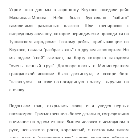
Утром того дня мы в аэропорту Внуково ожидали рейс
Махачкала-Москва. Небо было буквально "забито"
самолетами различных классов. Шли тренировки к
очередному авиашоу, которое периодически проводится на
Тушинском аэродроме. Поэтому рейсы, прибывающие во
Внуково, начали "разбрасывать" по другим аэропортам. Но
мы ждали "свой" самолет, на борту которого находился
"очень ценный груз". Договоренность с Министерством
гражданской авиации была достигнута, и вскоре борт
"плюхнулся" на взлетно-посадочную полосу, вырулил на
стоянку.
Подогнали трап, открылись люки, и я увидел первых
пассажиров. Присмотревшись более детально, сосредоточил
внимание на одном из них. Вышел человек с чемоданом в
руке, невысокого роста, коренастый, с восточным типом
лица, одет в "старорежимную" куртку военного образца.