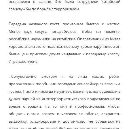
оставшихся в салоне. Это были сотрудники китайской
спецслужбы по борьбе с терроризмом.
Передача незваного гостя произошла быстро и жестко.
Менее двух секунд понадобилось, чтобы тот поменял
российские наручники на китайские. Оперативники из Китая
хорошо знали этого подонка, поэтому кроме наручников он
был еще и прикован двумя кандалами к переднему креслу.
Игра закончена.
...Сочувственно смотрел я на лица наших ребят,
провожавших скорбными взглядами авиалайнер с незваным
гостем. Никто и никогда не узнает, какие чувства бушевали в
душах парней из антитеррористического подразделения во
время операции. На то они и профессионалы, чтобы,
общаясь с этим зверем в человечьем облике, сохранять
выдержку, хладнокровие и достоинство, не сорваться на
месть за погибших друзей-бойцов, за все то зло, которое он