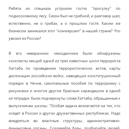
Ребята из спецназа устроили гостю "прогулку" по
подмосковному лесу. Сезон был не грибной, и разговор шел,
естественно, не о грибах, а о прошлом гостя. Каким же
бизнесом занимался этот "коммерсант" в нашей стране? Что
увозил из России?
В его невзрачном чемоданчике были обнаружены
конспекты лекций одной из трех известных школ террориста
Хаттаба по проведению террористических актов, карты
дислокации российских войск, наводящих конституционный
порядок в Чечне, самопальные пособия по терроризму с
рисунками и многое другое. Красным карандашом в одной
из тетрадок были подчеркнуты слова Хаттаба, обращенные к
выпускникам школы: "Особая задача возлагается на тех, кто
осядет в России и других дружественных республиках. Надо
внедряться во властные структуры, административно-
финансовые органы. Создавайте базы, подбирайте людей.