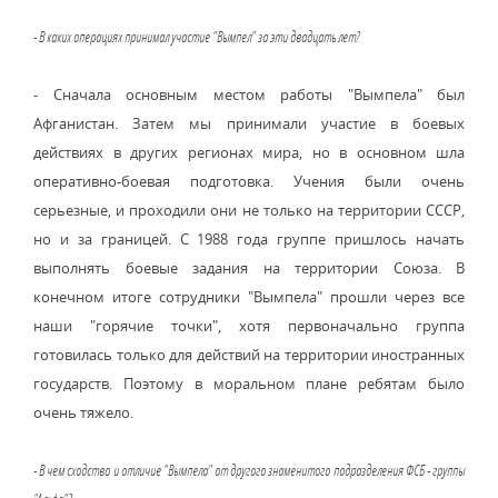
- В каких операциях принимал участие "Вымпел" за эти двадцать лет?
- Сначала основным местом работы "Вымпела" был
Афганистан. Затем мы принимали участие в боевых
действиях в других регионах мира, но в основном шла
оперативно-боевая подготовка. Учения были очень
серьезные, и проходили они не только на территории СССР,
но и за границей. С 1988 года группе пришлось начать
выполнять боевые задания на территории Союза. В
конечном итоге сотрудники "Вымпела" прошли через все
наши "горячие точки", хотя первоначально группа
готовилась только для действий на территории иностранных
государств. Поэтому в моральном плане ребятам было
очень тяжело.
- В чем сходство и отличие "Вымпела" от другого знаменитого подразделения ФСБ - группы