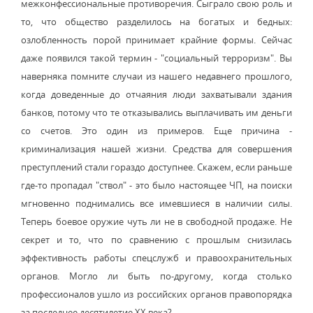
межконфессиональные противоречия. Сыграло свою роль и
то, что общество разделилось на богатых и бедных:
озлобленность порой принимает крайние формы. Сейчас
даже появился такой термин - "социальный терроризм". Вы
наверняка помните случаи из нашего недавнего прошлого,
когда доведенные до отчаяния люди захватывали здания
банков, потому что те отказывались выплачивать им деньги
со счетов. Это один из примеров. Еще причина -
криминализация нашей жизни. Средства для совершения
преступлений стали гораздо доступнее. Скажем, если раньше
где-то пропадал "ствол" - это было настоящее ЧП, на поиски
мгновенно поднимались все имевшиеся в наличии силы.
Теперь боевое оружие чуть ли не в свободной продаже. Не
секрет и то, что по сравнению с прошлым снизилась
эффективность работы спецслужб и правоохранительных
органов. Могло ли быть по-другому, когда столько
профессионалов ушло из российских органов правопорядка
за последнее десятилетие ХХ века?