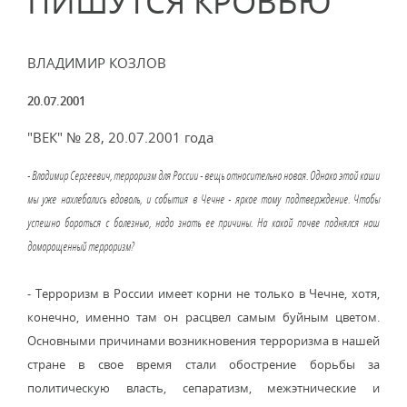
ПИШУТСЯ КРОВЬЮ
ВЛАДИМИР КОЗЛОВ
20.07.2001
"ВЕК" № 28, 20.07.2001 года
- Владимир Сергеевич, терроризм для России - вещь относительно новая. Однако этой каши
мы уже нахлебались вдоволь, и события в Чечне - яркое тому подтверждение. Чтобы
успешно бороться с болезнью, надо знать ее причины. На какой почве поднялся наш
доморощенный терроризм?
- Терроризм в России имеет корни не только в Чечне, хотя,
конечно, именно там он расцвел самым буйным цветом.
Основными причинами возникновения терроризма в нашей
стране в свое время стали обострение борьбы за
политическую власть, сепаратизм, межэтнические и