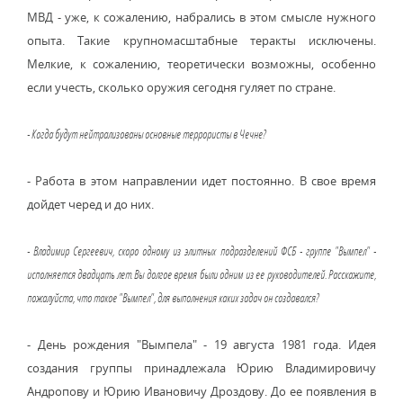
МВД - уже, к сожалению, набрались в этом смысле нужного
опыта. Такие крупномасштабные теракты исключены.
Мелкие, к сожалению, теоретически возможны, особенно
если учесть, сколько оружия сегодня гуляет по стране.
- Когда будут нейтрализованы основные террористы в Чечне?
- Работа в этом направлении идет постоянно. В свое время
дойдет черед и до них.
- Владимир Сергеевич, скоро одному из элитных подразделений ФСБ - группе "Вымпел" -
исполняется двадцать лет. Вы долгое время были одним из ее руководителей. Расскажите,
пожалуйста, что такое "Вымпел", для выполнения каких задач он создавался?
- День рождения "Вымпела" - 19 августа 1981 года. Идея
создания группы принадлежала Юрию Владимировичу
Андропову и Юрию Ивановичу Дроздову. До ее появления в