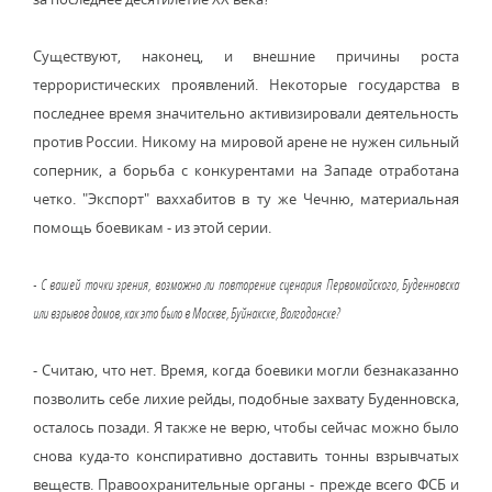
Существуют, наконец, и внешние причины роста
террористических проявлений. Некоторые государства в
последнее время значительно активизировали деятельность
против России. Никому на мировой арене не нужен сильный
соперник, а борьба с конкурентами на Западе отработана
четко. "Экспорт" ваххабитов в ту же Чечню, материальная
помощь боевикам - из этой серии.
- С вашей точки зрения, возможно ли повторение сценария Первомайского, Буденновска
или взрывов домов, как это было в Москве, Буйнакске, Волгодонске?
- Считаю, что нет. Время, когда боевики могли безнаказанно
позволить себе лихие рейды, подобные захвату Буденновска,
осталось позади. Я также не верю, чтобы сейчас можно было
снова куда-то конспиративно доставить тонны взрывчатых
веществ. Правоохранительные органы - прежде всего ФСБ и