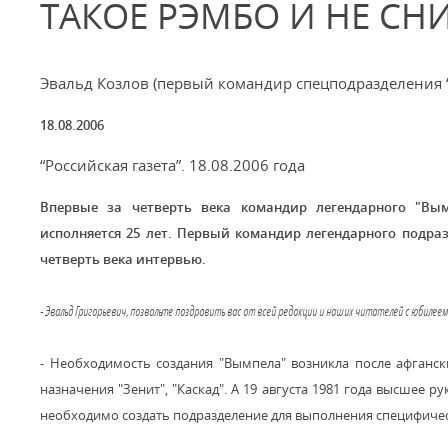
ТАКОЕ РЭМБО И НЕ СН
Эвальд Козлов (первый командир спецподразделения 
18.08.2006
“Российская газета”. 18.08.2006 года
Впервые за четверть века командир легендарного "Вым
исполняется 25 лет. Первый командир легендарного подраз
четверть века интервью.
- Эвальд Григорьевич, позвольте поздравить вас от всей редакции и наших читателей с юбилеем 
- Необходимость создания "Вымпела" возникла после афганск
назначения "Зенит", "Каскад". А 19 августа 1981 года высшее
необходимо создать подразделение для выполнения специфически