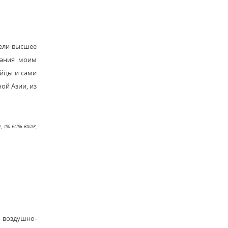
мели высшее
нания моим
ойцы и сами
ой Азии, из
е, то есть ваше,
в воздушно-