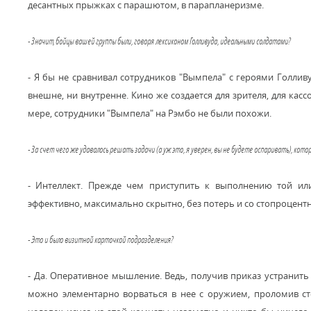
десантных прыжках с парашютом, в парапланеризме.
- Значит, бойцы вашей группы были, говоря лексиконом Голливуда, идеальными солдатами?
- Я бы не сравнивал сотрудников "Вымпела" с героями Голлив
внешне, ни внутренне. Кино же создается для зрителя, для кас
мере, сотрудники "Вымпела" на Рэмбо не были похожи.
- За счет чего же удавалось решать задачи (а уж это, я уверен, вы не будете оспаривать), кото
- Интеллект. Прежде чем приступить к выполнению той ил
эффективно, максимально скрытно, без потерь и со стопроцен
- Это и было визитной карточкой подразделения?
- Да. Оперативное мышление. Ведь, получив приказ устранить 
можно элементарно ворваться в нее с оружием, проломив сте