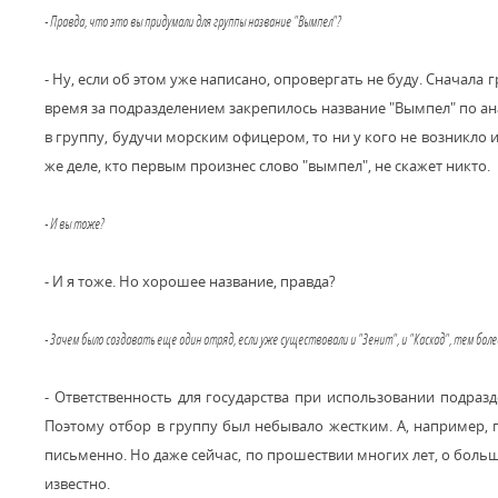
- Правда, что это вы придумали для группы название "Вымпел"?
- Ну, если об этом уже написано, опровергать не буду. Сначала
время за подразделением закрепилось название "Вымпел" по а
в группу, будучи морским офицером, то ни у кого не возникло 
же деле, кто первым произнес слово "вымпел", не скажет никто.
- И вы тоже?
- И я тоже. Но хорошее название, правда?
- Зачем было создавать еще один отряд, если уже существовали и "Зенит", и "Каскад", тем бо
- Ответственность для государства при использовании подраз
Поэтому отбор в группу был небывало жестким. А, например, 
письменно. Но даже сейчас, по прошествии многих лет, о боль
известно.