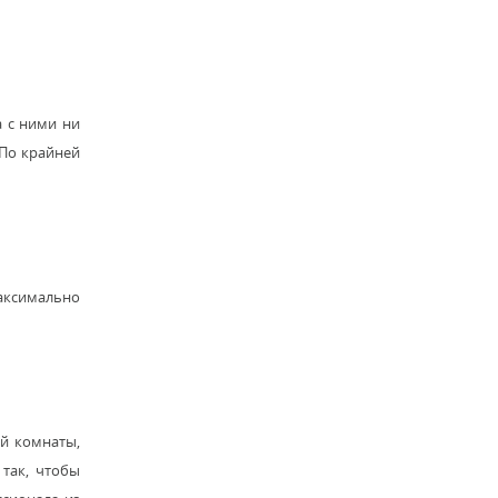
а с ними ни
 По крайней
аксимально
ей комнаты,
 так, чтобы