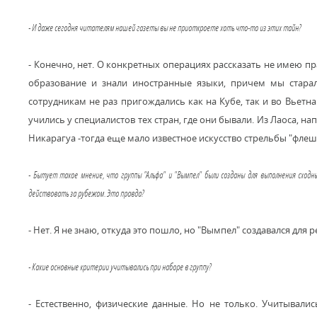
- И даже сегодня читателям нашей газеты вы не приоткроете хоть что-то из этих тайн?
- Конечно, нет. О конкретных операциях рассказать не имею п
образование и знали иностранные языки, причем мы стара
сотрудникам не раз пригождались как на Кубе, так и во Вьетн
учились у специалистов тех стран, где они бывали. Из Лаоса, 
Никарагуа -тогда еще мало известное искусство стрельбы "флеш
- Бытует такое мнение, что группы "Альфа" и "Вымпел" были созданы для выполнения сходн
действовать за рубежом. Это правда?
- Нет. Я не знаю, откуда это пошло, но "Вымпел" создавался для
- Какие основные критерии учитывались при наборе в группу?
- Естественно, физические данные. Но не только. Учитывали