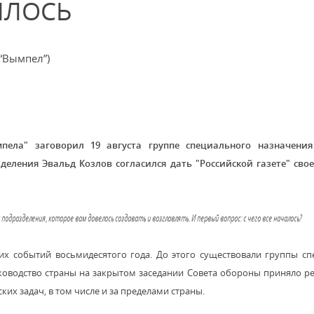
ИЛОСЬ
“Вымпел”)
пела" заговорил 19 августа группе специального назначени
деления Эвальд Козлов согласился дать "Российской газете" свое
подразделения, которое вам довелось создавать и возглавлять. И первый вопрос: с чего все началось?
их событий восьмидесятого года. До этого существовали группы с
 руководство страны на закрытом заседании Совета обороны приняло р
х задач, в том числе и за пределами страны.