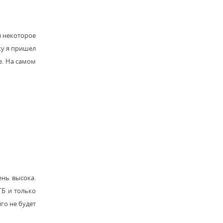
я некоторое
ку я пришел
е. На самом
ень высока.
ГБ и только
го не будет