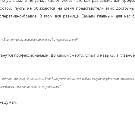
е услышал и не узнал, как он исчез - это как раз задача для профе
хотой, пусть не обижаются на меня представители этих достойны
оперативно-боевое. В этом вся разница. Самым главным для нас б
 сейчас поступила подобная команда, вы бы справились с ней?
станутся профессионалами. До самой смерти. Опыт и навыки, а главное
 никакими законами не защищены? У вас была уверенность, что родина в случае неудачи вам поможет и 
 чувствовали свою защищенность государством?
не думал.