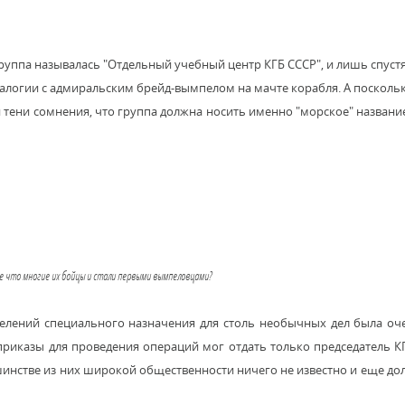
 группа называлась "Отдельный учебный центр КГБ СССР", и лишь спуст
налогии с адмиральским брейд-вымпелом на мачте корабля. А посколь
и тени сомнения, что группа должна носить именно "морское" названи
лее что многие их бойцы и стали первыми вымпеловцами?
делений специального назначения для столь необычных дел была оч
приказы для проведения операций мог отдать только председатель К
шинстве из них широкой общественности ничего не известно и еще дол