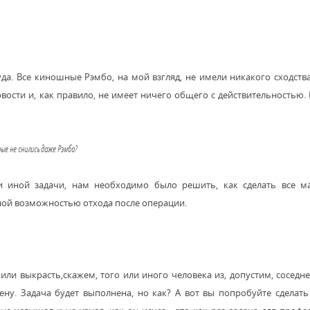
уда. Все киношные Рэмбо, на мой взгляд, не имели никакого сходств
совости и, как правило, не имеет ничего общего с действительностью.
рые не снились даже Рэмбо?
и иной задачи, нам необходимо было решить, как сделать все м
тной возможностью отхода после операции.
или выкрасть,скажем, того или иного человека из, допустим, соседн
ну. Задача будет выполнена, но как? А вот вы попробуйте сделать