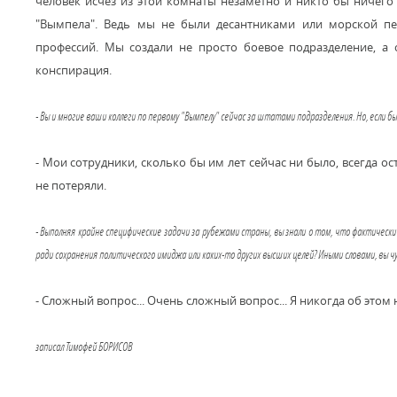
человек исчез из этой комнаты незаметно и никто бы ничего н
"Вымпела". Ведь мы не были десантниками или морской пе
профессий. Мы создали не просто боевое подразделение, а 
конспирация.
- Вы и многие ваши коллеги по первому "Вымпелу" сейчас за штатами подразделения. Но, если бы
- Мои сотрудники, сколько бы им лет сейчас ни было, всегда о
не потеряли.
- Выполняя крайне специфические задачи за рубежами страны, вы знали о том, что фактически
ради сохранения политического имиджа или каких-то других высших целей? Иными словами, вы
- Сложный вопрос... Очень сложный вопрос... Я никогда об этом 
записал Тимофей БОРИСОВ