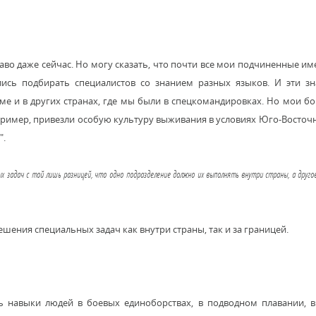
раво даже сейчас. Но могу сказать, что почти все мои подчиненные и
лись подбирать специалистов со знанием разных языков. И эти з
аме и в других странах, где мы были в спецкомандировках. Но мои б
например, привезли особую культуру выживания в условиях Юго-Восточн
".
ых задач с той лишь разницей, что одно подразделение должно их выполнять внутри страны, а друго
 решения специальных задач как внутри страны, так и за границей.
сь навыки людей в боевых единоборствах, в подводном плавании, 