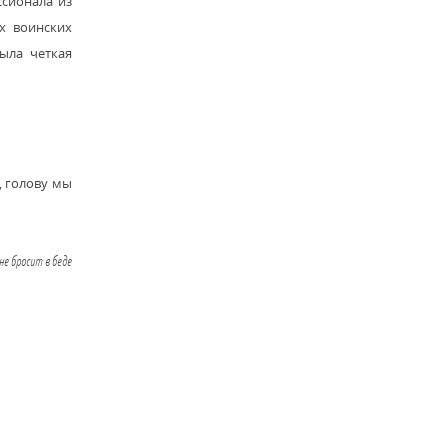
ссионала из
х воинских
ыла четкая
, голову мы
не бросит в беде